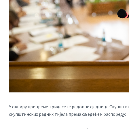
У оквиру припреме тридесете редовне сједнице Скупшти
скупштинских радних тијела према сљедећем распореду: