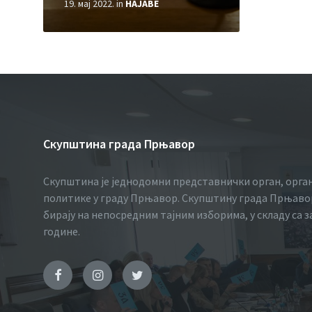
19. мај 2022.
in
НАЈАВЕ
Скупштина града Прњавор
Скупштина је једнодомни представнички орган, орга
политике у граду Прњавор. Скупштину града Прњавор
бирају на непосредним тајним изборима, у складу са 
године.