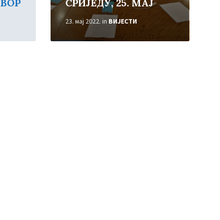
ВОР
СРИЈЕДУ, 25. МАЈ
23. мај 2022.
in
ВИЈЕСТИ