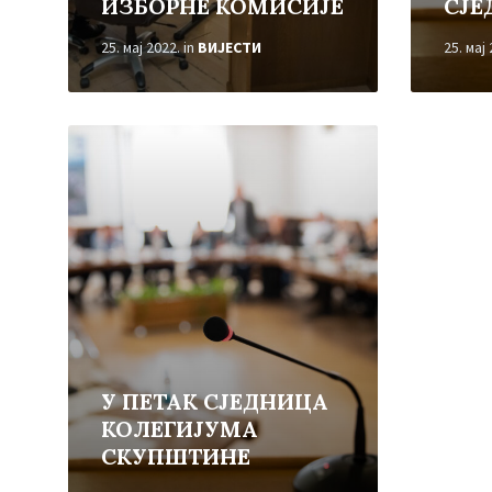
ИЗБОРНЕ КОМИСИЈЕ
СЈЕ
25. мај 2022.
in
ВИЈЕСТИ
25. мај
Read
More
У ПЕТАК СЈЕДНИЦА
КОЛЕГИЈУМА
СКУПШТИНЕ