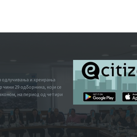
н одлучивања и креирања
 чини 29 одборника, који се
законом, на период од четири