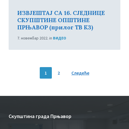
ИЗВЈЕШТАЈ СА 16. СЈЕДНИЦЕ
СКУПШТИНЕ ОПШТИНЕ
ПРЊАВОР (прилог ТВ К3)
7. новембар 2022.
in
ВИДЕО
Пагинација
1
2
Следеће
чланака
Скупштина града Прњавор