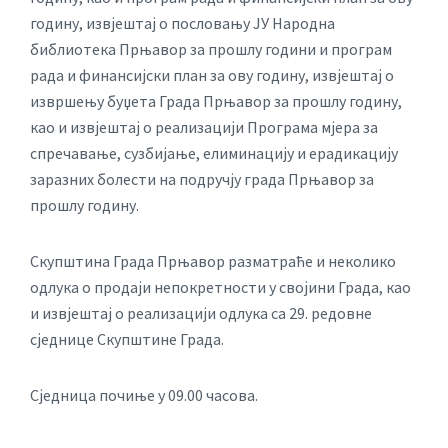
годину, извјештај о пословању ЈУ Народна
библиотека Прњавор за прошлу години и програм
рада и финансијски план за ову годину, извјештај о
извршењу буџета Града Прњавор за прошлу годину,
као и извјештај о реализацији Програма мјера за
спречавање, сузбијање, елиминацију и ерадикацију
заразних болести на подручју града Прњавор за
прошлу годину.
Скупштина Града Прњавор разматраће и неколико
одлука о продаји непокретности у својини Града, као
и извјештај о реализацији одлука са 29. редовне
сједнице Скупштине Града.
Сједница почиње у 09.00 часова.