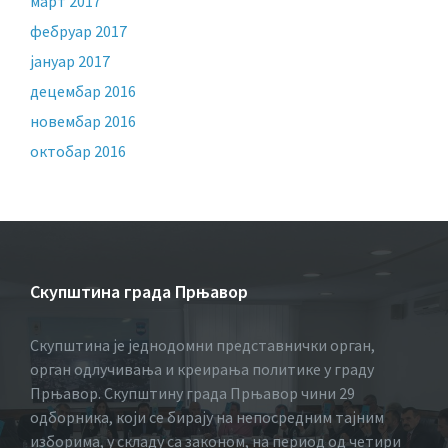
март 2017
фебруар 2017
јануар 2017
децембар 2016
новембар 2016
октобар 2016
Скупштина града Прњавор
Скупштина је једнодомни представнички орган,
орган одлучивања и креирања политике у граду
Прњавор. Скупштину града Прњавор чини 29
одборника, који се бирају на непосредним тајним
изборима, у складу са законом, на период од четири