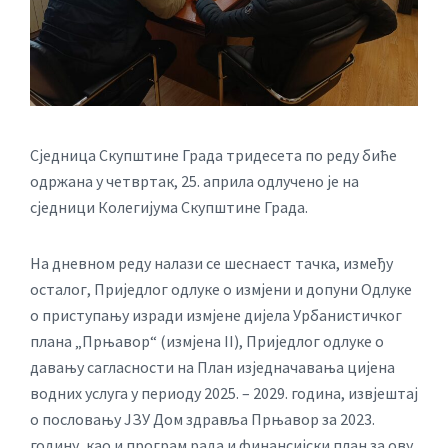
Сједница Скупштине Града тридесета по реду биће
одржана у четвртак, 25. априла одлучено је на
сједници Колегијума Скупштине Града.
На дневном реду налази се шеснаест тачка, између
осталог, Приједлог одлуке о измјени и допуни Одлуке
о приступању изради измјене дијела Урбанистичког
плана „Прњавор“ (измјена II), Приједлог одлуке о
давању сагласности на План изједначавања цијена
водних услуга у периоду 2025. – 2029. година, извјештај
о пословању ЈЗУ Дом здравља Прњавор за 2023.
годину, као и програм рада и финансијски план за ову