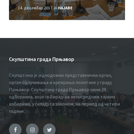
14. децембар 2017.
in
НАЈАВЕ
Скупштина града Прњавор
Скупштина је једнодомни представнички орган,
орган одлучивања и креирања политике у граду
Прњавор. Скупштину града Прњавор чини 29
одборника, који се бирају на непосредним тајним
изборима, у складу са законом, на период од четири
године.