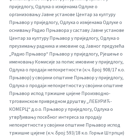
приједлогу, Одлука о измјенама Одлуке о
организовању Јавне установе Центар за културу
Прњавор у приједлогу, Одлука о измјенама Одлуке о
оснивању Радио Прњавора у саставу Јавне установе
Центар за културу Прњавор у приједлогу, Одлука о
преузимању радника и имовине од Јавног предузећа
„Радио Прњавор“ Прњавор у приједлогу, Рјешење о
именовању Комисије за попис имовине у приједлогу,
Одлука о продаји непокретности (к.ч. број: 908/17 к.о.
Прњавор) у својини општине Прњавор у приједлогу,
Одлука о продаји непокретности у својини општине
Прњавор испод тржишне цијене Производно-
трговинском привредном друштву „ЛЕБУРИЋ-
КОМЕРЦ“ д.о.о. Прњавор у приједлогу, Одлука о
утврђивању посебног интереса за продају
непокретности у својини општине Прњавор испод
тржишне цијене (к.ч. број: 593/18 к.о. Горњи Штрпци)