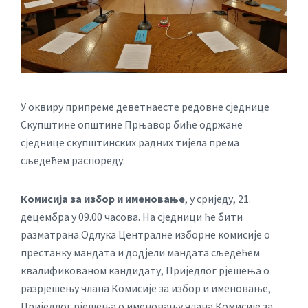
У оквиру припреме деветнаесте редовне сједнице
Скупштине општине Прњавор биће одржане
сједнице скупштинских радних тијела према
сљедећем распореду:
Комисија за избор и именовање
, у сриједу, 21.
децембра у 09.00 часова. На сједници ће бити
разматрана Одлука Централне изборне комисије о
престанку мандата и додјели мандата сљедећем
квалификованом кандидату, Приједлог рјешења о
разрјешењу члана Комисије за избор и именовање,
Приједлог рјешења о именовању члана Комисије за