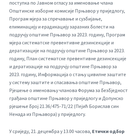
поступка по Јавном огласу за именовање члана
Општинске изборне комисије Прњавор у приједлогу,
Програм мјера за спречавање и сузбијање,
елиминацију и ерадикацију заразних болести на
подручју општине Прњавор за 2023. годину, Програм
мјера систематске превентивне дезинсекције и
дератизације на подручју општине Прњавор за 2023.
годину, План систематске превентивне дезинсекције
и дератизације на подручју општине Прњавор за
2023. годину, Информација о стању цивилне заштите
у систему заштите и спасавања општине Прњавор,
Рјешење о именовању чланова Форума за безбједност
грађана општине Прњавор у приједлогу и Допунско
рјешење број 21.36/475-71/22 (Пејић Борислав син
Ненада из Прњавора) у приједлогу.
У сриједу, 21. децембра у 13.00 часова,
Етички одбор