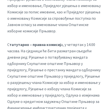
избор и именовање, Приједлог
рјешења о именовању
Комисије за попис имовине, као и Приједлог рјешења
о именовању Комисије за спровођење поступка по
Јавном огласу за именовање члана Општинске
изборне комисије Прњавор.
С
татутарно – правна комисиј
а, у четвртак у 14.00
часова. На сједници ће бити разматран сљедећи
дневни ред: Рјешење о потврђивању мандата
одборнику Скупштине општине Прњавор у
приједлогу, Рјешење о престанку мандата одборнику
Скупштине општине Прњавор у приједлогу, Рјешење
о разрјешењу члана Комисије за избор и именовање у
приједлогу, Рјешење о избору члана Комисије за
избор и именовање у приједлогу, Одлука о измјенама
Одлуке о кредитном задужењу Општине Прњавор за
финансирање инфраструктурних пројеката у