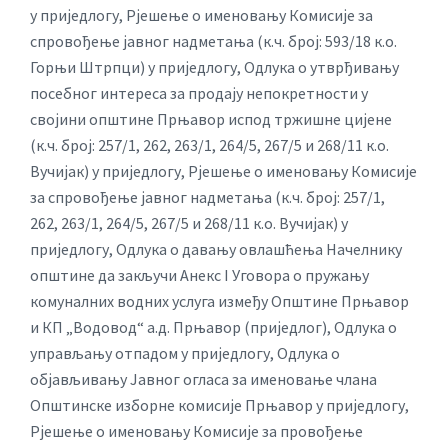
у приједлогу, Рјешење о именовању Комисије за
спровођење јавног надметања (к.ч. број: 593/18 к.о.
Горњи Штрпци) у приједлогу, Одлука о утврђивању
посебног интереса за продају непокретности у
својини општине Прњавор испод тржишне цијене
(к.ч. број: 257/1, 262, 263/1, 264/5, 267/5 и 268/11 к.о.
Вучијак) у приједлогу, Рјешење о именовању Комисије
за спровођење јавног надметања (к.ч. број: 257/1,
262, 263/1, 264/5, 267/5 и 268/11 к.о. Вучијак) у
приједлогу, Одлука о давању овлашћења Начелнику
општине да закључи Анекс I Уговора о пружању
комуналних водних услуга између Општине Прњавор
и КП „Водовод“ а.д. Прњавор (приједлог), Одлука о
управљању отпадом у приједлогу, Одлука о
објављивању Јавног огласа за именовање члана
Општинске изборне комисије Прњавор у приједлогу,
Рјешење о именовању Комисије за провођење