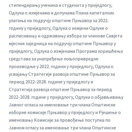
стипендирању ученика и студената у приједлогу,
Одлука о измјенама и допунама Плана капиталних
улагања на подручју општине Прњавор за 2022.
годину у приједлогу, Одлука о измјени Одлуке о
расписивању и одржавању избора за чланове Савјета
мјесних заједница на подручју општине Прњавор у
приједлогу, Одлука о измјенама Програма коришћења
средстава за унапређење пољопривредне
производње у 2022. години у приједлогу, Одлука о
усвајању Стратегије развоја општине Прњавор за
период 2022-2028. године у приједлогу и
Стратегија развоја општине Прњавор за период
2022-2028. године у приједлогу, Одлука о објављивању
Јавног огласа за именовање три члана Општинске
изборне комисије Прњавор у приједлогу и Рјешење о
именовању Комисије за провођење поступка по
Јавном огласу за именовање три члана Општинске