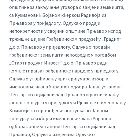
општине за закључење уговора о замјени земљишта,
са Кузмановић Бојаном кћерком Радивоја из
Прњавора у приједлогу, Одлука о продаји
непокретности у својини општине Прњавор испод
тржишне цијене Грађевинском предузећу „Градип“
д.о.о. Прњавор у приједлогу, Одлука о продаји
грађевинског земљишта непосредном погодбом
„Стартпродукт Инвест“ д.о.о. Прњавор ради
комплетирања грађевинске парцеле у приједлогу,
Одлука о утврђивању критеријума за избор и
именовање члана Управног одбора Јавне установе
Центар за социјални рад Прњавор и расписивању
јавног конкурса у приједлогу и Рјешење о именовању
Комисије за спровођење поступка по Јавном
конкурсу за избор и именовање члана Управног
одбора Јавне установе Центар за социјални рад
Прњавор, Одлука о измјенама Одлуке о