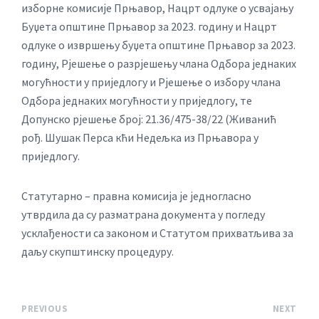
изборне комисије Прњавор, Нацрт одлуке о усвајању
Буџета општине Прњавор за 2023. годину и Нацрт
одлуке о извршењу буџета општине Прњавор за 2023.
годину, Рјешење о разрјешењу члана Одбора једнаких
могућности у приједлогу и Рјешење о избору члана
Одбора једнаких могућности у приједлогу, те
Допунско рјешење број: 21.36/475-38/22 (Живанић
рођ. Шушак Перса кћи Недељка из Прњавора у
приједлогу.
Статутарно – правна комисија је једногласно
утврдила да су разматрана документа у погледу
усклађености са законом и Статутом прихватљива за
даљу скупштинску процедуру.
PREVIOUS
NEXT