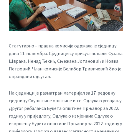
Статутарно – правна комисија одржала је сједницу
дана 11. новембра. Сједници су присуствовали: Сузана
Шврака, Ненад Ђекић, Сњежана Јотановић и Новка
Петровић. Члан комисије Велибор Тривичевић био је
оправдани одсутан.
На сједници је разматран материјал за 17. редовну
сједницу Скупштине општине и то: Одлука о усвајању
Другог ребаланса Буџета општине Прњавор за 2022.
годину у приједлогу, Одлука о измјенама Одлуке о
извршењу Буџета општине Прњавор за 2022. годину у
приједлогу, Одлука о давању сагласности начелнику