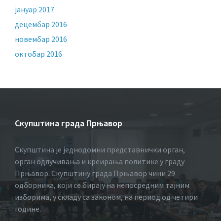
јануар 2017
децембар 2016
новембар 2016
октобар 2016
Скупштина града Прњавор
Скупштина је једнодомни представнички орган,
орган одлучивања и креирања политике у граду
Прњавор. Скупштину града Прњавор чини 29
одборника, који се бирају на непосредним тајним
изборима, у складу са законом, на период од четири
године.