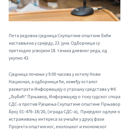
Пета редовна сједница Скупштине општине биће
настављена у сриједу, 23. јуна. Одборници су
претходно усвојили 18. тачака дневног реда, од
укупно 43.
Сједница почиње у 9.00 часова у хотелу Нови
Национал, а одборници ће, између осталог
разматрати Информацију о утрошку средстава у ФК
„Љубић“ Прњавор, Информацију о току судског спора
СДС-а против Рјешења Скупштине општине Прњавор
број: 01-476-18/20, (зграда СДС-а), Приједлог одлуке о
истраживању интереса за учешће у друој фази
Пројекта општинског, еколошког и економског