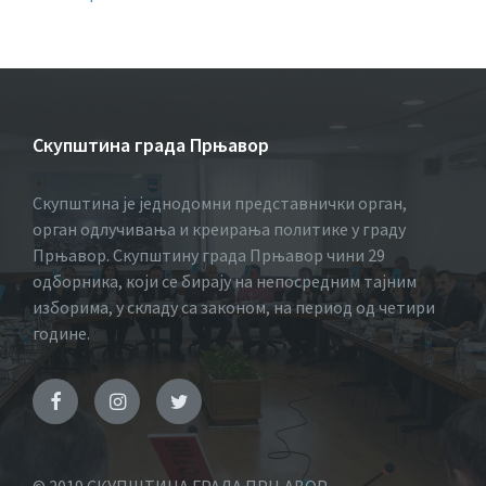
Скупштина града Прњавор
Скупштина је једнодомни представнички орган,
орган одлучивања и креирања политике у граду
Прњавор. Скупштину града Прњавор чини 29
одборника, који се бирају на непосредним тајним
изборима, у складу са законом, на период од четири
године.
© 2019 СКУПШТИНА ГРАДА ПРЊАВОР