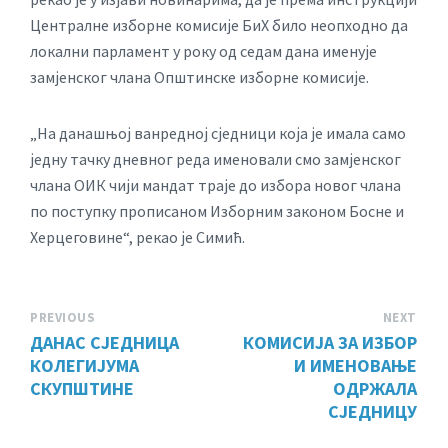
Централне изборне комисије БиХ било неопходно да
локални парламент у року од седам дана именује
замјенског члана Општинске изборне комисије.
„На данашњој ванредној сједници која је имала само
једну тачку дневног реда именовали смо замјенског
члана ОИК чији мандат траје до избора новог члана
по поступку прописаном Изборним законом Босне и
Херцеговине“, рекао је Симић.
PREVIOUS
NEXT
ДАНАС СЈЕДНИЦА
КОМИСИЈА ЗА ИЗБОР
КОЛЕГИЈУМА
И ИМЕНОВАЊЕ
СКУПШТИНЕ
ОДРЖАЛА
СЈЕДНИЦУ