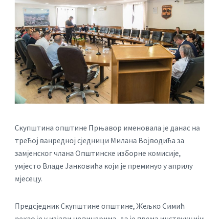
Скупштина општине Прњавор именовала је данас на
трећој ванредној сједници Милана Војводића за
замјенског члана Општинске изборне комисије,
умјесто Владe Јанковића који је преминуо у априлу
мјесецу.
Предсједник Скупштине општине, Жељко Симић
рекао је у изјави новинарима, да је према инструкцији