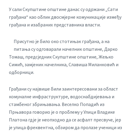
У сали Скупштине општине данас су одржани „Сати
грађана“ као облик двосмјерне комуникације између
грађана и изабраних представника власти.
Присутно је било око стотињак грађана, а на
питања су одговарали начелник општине, Дарко
Томаш, предсједник Скупштине општине, Жељко
Симић, замјеник начелника, Славиша Миланковић и
одборници.
Грађани су највише били заинтересовани за област
комуналне инфраструктуре, водоснабдијевања и
стамбеног збрињавања. Веселко Попадић из
Прњавора говорио је о проблему у Улици Владике
Платона гдје је неопходно да се асфалт пресвуче, јер
је улица фреквентна, обзиром да пролазе ученици из