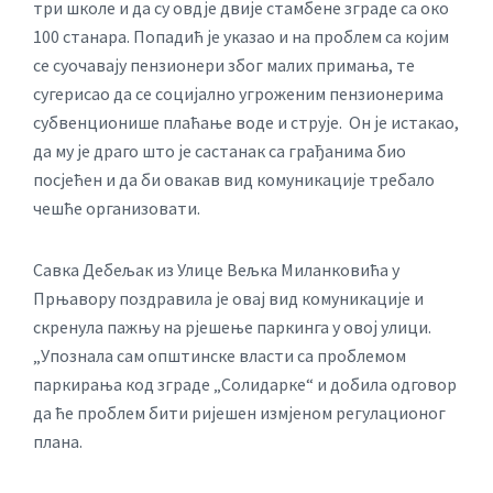
три школе и да су овдје двије стамбене зграде са око
100 станара. Попадић је указао и на проблем са којим
се суочавају пензионери због малих примања, те
сугерисао да се социјално угроженим пензионерима
субвенционише плаћање воде и струје. Он је истакао,
да му је драго што је састанак са грађанима био
посјећен и да би овакав вид комуникације требало
чешће организовати.
Савка Дебељак из Улице Вељка Миланковића у
Прњавору поздравила је овај вид комуникације и
скренула пажњу на рјешење паркинга у овој улици.
„Упознала сам општинске власти са проблемом
паркирања код зграде „Солидарке“ и добила одговор
да ће проблем бити ријешен измјеном регулационог
плана.