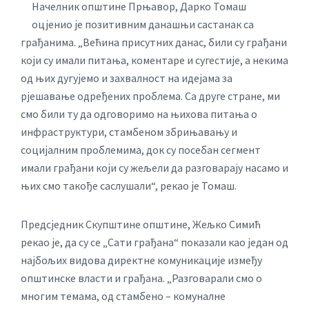
Начелник општине Прњавор, Дарко Томаш
оцјенио је позитивним данашњи састанак са
грађанима. „Већина присутних данас, били су грађани
који су имали питања, коментаре и сугестије, а некима
од њих дугујемо и захвалност на идејама за
рјешавање одређених проблема. Са друге стране, ми
смо били ту да одговоримо на њихова питања о
инфраструктури, стамбеном збрињавању и
социјалним проблемима, док су посебан сегмент
имали грађани који су жељели да разговарају насамо и
њих смо такође саслушали“, рекао је Томаш.
Предсједник Скупштине општине, Жељко Симић
рекао је, да су се „Сати грађана“ показали као један од
најбољих видова директне комуникације између
општинске власти и грађана. „Разговарали смо о
многим темама, од стамбено – комуналне