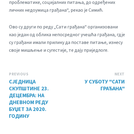
проблематике, социјалних питања, до одређених
личних недоумица грађана“, рекао је Симић.
Ово су други по реду „Сати грађана“ организовани
као један од облика непосредног учешћа грађана, гдје
су грађани имали прилику да поставе питање, изнесу
своје мишљење и сугестије, те дају приједлоге.
PREVIOUS
NEXT
СЈЕДНИЦА
У СУБОТУ "САТИ
СКУПШТИНЕ 23.
ГРАЂАНА"
ДЕЦЕМБРА: НА
ДНЕВНОМ РЕДУ
БУЏЕТ ЗА 2020.
ГОДИНУ