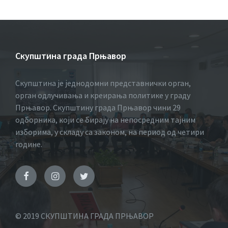
Скупштина града Прњавор
Скупштина је једнодомни представнички орган,
орган одлучивања и креирања политике у граду
Прњавор. Скупштину града Прњавор чини 29
одборника, који се бирају на непосредним тајним
изборима, у складу са законом, на период од четири
године.
© 2019 СКУПШТИНА ГРАДА ПРЊАВОР