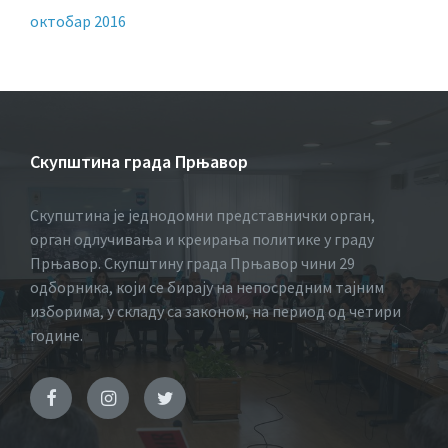
октобар 2016
Скупштина града Прњавор
Скупштина је једнодомни представнички орган,
орган одлучивања и креирања политике у граду
Прњавор. Скупштину града Прњавор чини 29
одборника, који се бирају на непосредним тајним
изборима, у складу са законом, на период од четири
године.