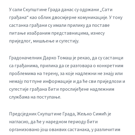
У сали Скупштине Града данас су одржани „Сати
грађана“ као облик двосмјерне комуникације. У току
састанка грађани су имали прилику да поставе
питање изабраним представницима, изнесу
приједлог, мишљење и сугестију.
Градоначелник Дарко Томаш је рекао, да су састанци
са грађанима, прилика да се разговара о конкретним
проблемима на терену, за које надлежни не знају или
немају потпуне информације и да ће сви приједлози и
сугестије грађана бити прослијеђене надлежним
службама на поступање.
Предсједник Скупштине Града, Жељко Симић је
нагласио, да ће у наредном периоду бити
организовано још оваквих састанака, у различитим