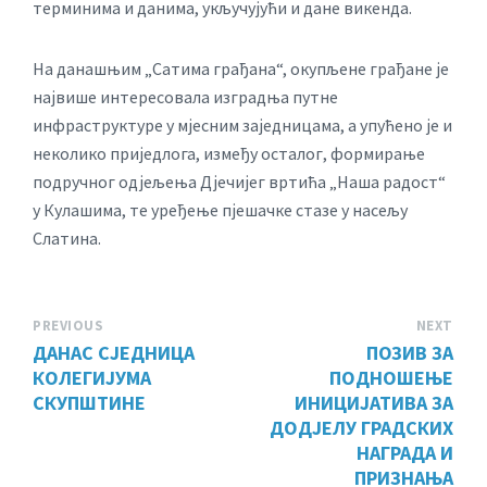
терминима и данима, укључујући и дане викенда.
На данашњим „Сатима грађана“, окупљене грађане је
највише интересовала изградња путне
инфраструктуре у мјесним заједницама, а упућено је и
неколико приједлога, између осталог, формирање
подручног одјељења Дјечијег вртића „Наша радост“
у Кулашима, те уређење пјешачке стазе у насељу
Слатина.
PREVIOUS
NEXT
ДАНАС СЈЕДНИЦА
ПОЗИВ ЗА
КОЛЕГИЈУМА
ПОДНОШЕЊЕ
СКУПШТИНЕ
ИНИЦИЈАТИВА ЗА
ДОДЈЕЛУ ГРАДСКИХ
НАГРАДА И
ПРИЗНАЊА