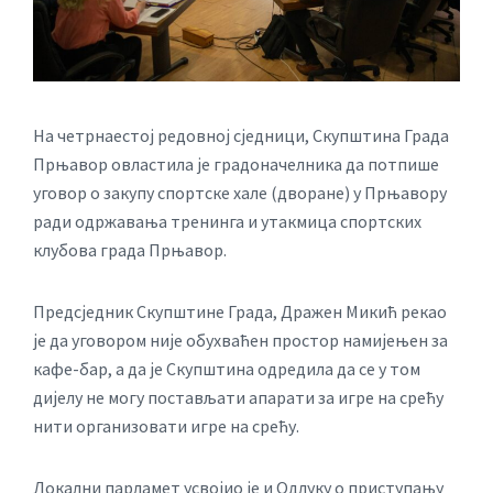
На четрнаестој редовној сједници, Скупштина Града
Прњавор овластила је градоначелника да потпише
уговор о закупу спортске хале (дворане) у Прњавору
ради одржавања тренинга и утакмица спортских
клубова града Прњавор.
Предсједник Скупштине Града, Дражен Микић рекао
је да уговором није обухваћен простор намијењен за
кафе-бар, а да је Скупштина одредила да се у том
дијелу не могу постављати апарати за игре на срећу
нити организовати игре на срећу.
Локални парламет усвојио је и Одлуку о приступању