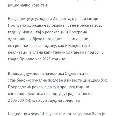
рационално користи.
На сједници је усвојен и Извјештај о реализацији
Програма одржавања локалне путне мреже за 2025.
годину, Извјештај о реализацији Програма
одржавања објеката заједничке комуналне
потрошње за 2025. годину, као и Извјештај о
реализацији Плана капиталних улагања на подручју
града Прњавор за 2025. годину.
Вршилац дужности начелника Одјељења за
стамбено-комуналне послове и инвестиције Далибор
Прерадовић рекао је да су у прошлој години
капитална улагања на подручју града износила
2.105.000 КМ, што су вриједна средства.
На дневном реду 14. скупштинског засједања било је