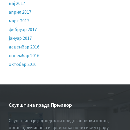
мај 2017
април 2017
март 2017
фебруар 2017
јануар 2017
децембар 2016
новембар 2016
октобар 2016
Скупштина града Прњавор
Скупштина је једнодомни представнички орган,
орган одлучивања и креирања политике у граду