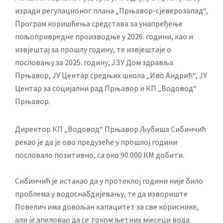
изради регулационог плана „Прњавор-сјеверозапад“,
Програм коришћења средстава за унапређење
пољопривредне производње у 2026. години, као и
извјештај за прошлу годину, те извјештаје о
пословању за 2025. годину, ЈЗУ Дом здравља
Прњавор, ЈУ Центар средњих школа „Иво Андрић“, ЈУ
Центар за социјални рад Прњавор и КП „Водовод“
Прњавор.
Директор КП „Водовод“ Прњавор Љубиша Сибинчић
рекао је да је ово предузеће у прошлој години
пословало позитивно, са око 90.000 КМ добити.
Сибинчић је истакао да у протеклој години није било
проблема у водоснабдијевању, те да извориште
Повелич има довољан капацитет за све кориснике,
али је апеловао да се током љетних мјесеци вода