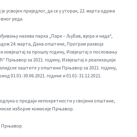
е усвојен приједлог, да се у уторак, 22. марта одржи
вног реда.
рђивању назива парка „Парк – Љубав, вјера и нада“,
водом 24. марта, Дана општине, Програм развоја
 и извјештај за прошлу годину, Извјештај о пословању
 Прњавор за 2021. годину, Извјештај о реализацији
алидске заштите у општини Прњавор за 2021. годину,
д 01.01-30.06.2021. године и 01.01-31.12.2021.
длука о продаји непокретности у својини општине,
инске изборне комисије Прњавор.
е Прњавор.