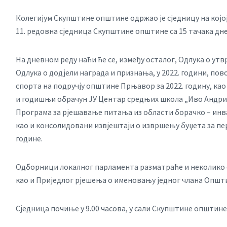
Колегијум Скупштине општине одржао је сједницу на којој ј
11. редовна сједница Скупштине општине са 15 тачака дне
На дневном реду наћи ће се, између осталог, Одлука о утв
Одлука о додјели награда и признања, у 2022. години, по
спорта на подручју општине Прњавор за 2022. годину, као
и годишњи обрачун ЈУ Центар средњих школа „Иво Андрић“
Програма за рјешавање питања из области борачко – инв
као и консолидовани извјештаји о извршењу буџета за перио
године.
Одборници локалног парламента разматраће и неколико о
као и Приједлог рјешења о именовању једног члана Општ
Сједница почиње у 9.00 часова, у сали Скупштине општин