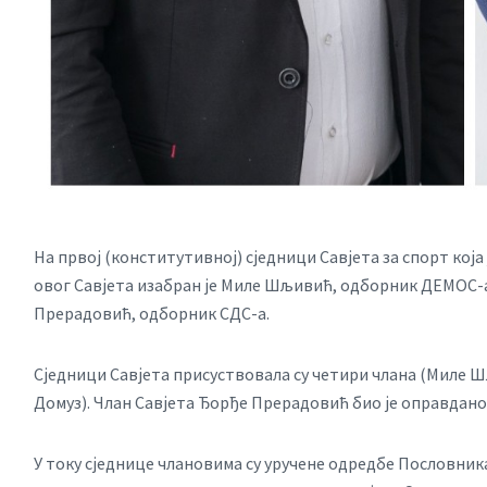
На првој (конститутивној) сједници Савјета за спорт која 
овог Савјета изабран је Миле Шљивић, одборник ДЕМОС-а,
Прерадовић, одборник СДС-а.
Сједници Савјета присуствовала су четири члана (Миле
Домуз). Члан Савјета Ђорђе Прерадовић био је оправдано
У току сједнице члановима су уручене одредбе Пословни