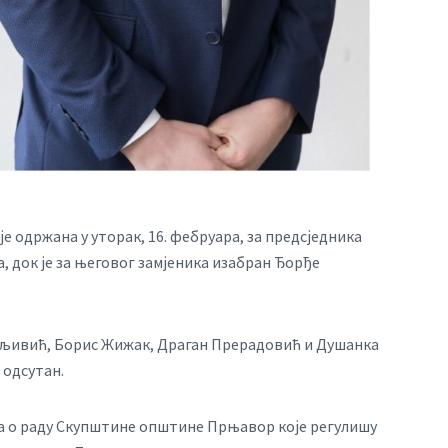
је одржана у уторак, 16. фебруара, за предсједника
 док је за његовог замјеника изабран Ђорђе
 Шљивић, Борис Жижак, Драган Прерадовић и Душанка
 одсутан.
ка о раду Скупштине општине Прњавор које регулишу