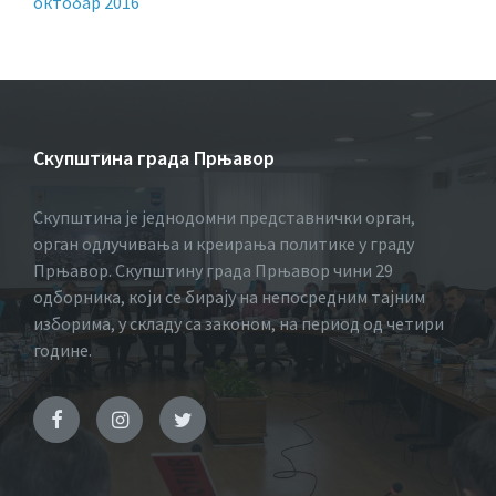
октобар 2016
Скупштина града Прњавор
Скупштина је једнодомни представнички орган,
орган одлучивања и креирања политике у граду
Прњавор. Скупштину града Прњавор чини 29
одборника, који се бирају на непосредним тајним
изборима, у складу са законом, на период од четири
године.