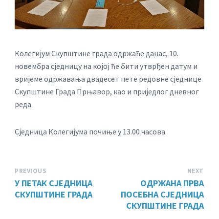
Колегијум Скупштине града одржаће данас, 10.
новембра сједницу на којој ће бити утврђен датум и
вријеме одржавања двадесет пете редовне сједнице
Скупштине Града Прњавор, као и приједлог дневног
реда.
Сједница Колегијума почиње у 13.00 часова.
PREVIOUS
NEXT
У ПЕТАК СЈЕДНИЦА
ОДРЖАНА ПРВА
СКУПШТИНЕ ГРАДА
ПОСЕБНА СЈЕДНИЦА
СКУПШТИНЕ ГРАДА