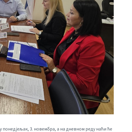
 понедјељак, 3. новембра, а на дневном реду наћи ће