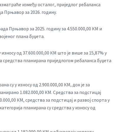
азматраће између осталог, приједлог ребаланса
а Прњавор за 2026. годину.
да Прњавор за 2025. годину за 4.550.000,00 КМ и
војеног плана буџета.
износу од 37.600.000,00 КМ што је више за 15,87% у
у на средства планирана приједлогом ребаланса буџета
на су у износу од 2.900.000,00 КМ, док је за
нирано 1.082.000,00 КМ. Средства за подстицај
000,00 КМ, средства за подстицај и развој спорта у
категорија планирана су средства у износу од
осу од 1.182.000,00 КМ и обухватају исплату