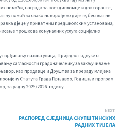
них помоћи, награда за постдипломце и докторанте,
ратну помоћ за свако новорођено дијете, бесплатне
оравка дјеце у приватним предшколским установама,
нисање трошкова комуналних услуга социјално
утврђивању назива улица, Приједлог одлуке о
давању сагласности градоначелнику за закључивање
њавор, као продавце и Друштва за прераду млијека
за промјену Статута Града Прњавор, Годишњи програм
, за радну 2025/2026. годину.
NEXT
РАСПОРЕД СЈЕДНИЦА СКУПШТИНСКИХ
РАДНИХ ТИЈЕЛА