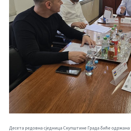
Десета редовна сједница Скупштине Града биће одржана у