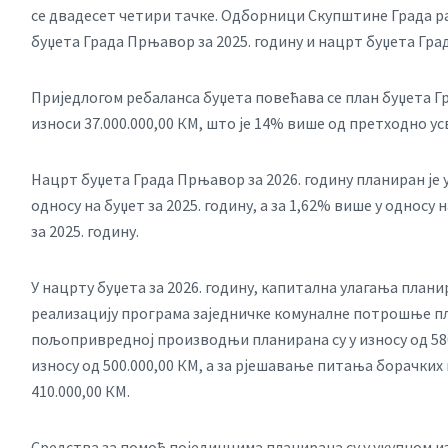
се двадесет четири тачке. Одборници Скупштине Града р
буџета Града Прњавор за 2025. годину и нацрт буџета Град
Приједлогом ребаланса буџета повећава се план буџета Гра
износи 37.000.000,00 КМ, што је 14% више од претходно ус
Нацрт буџета Града Прњавор за 2026. годину планиран је у 
односу на буџет за 2025. годину, а за 1,62% више у однос
за 2025. годину.
У нацрту буџета за 2026. годину, капитална улагања планира
реализацију програма заједничке комуналне потрошње пла
пољопривредној производњи планирана су у износу од 580.
износу од 500.000,00 КМ, а за рјешавање питања борачких 
410.000,00 КМ.
Средства за помоћ појединцима планирана су у укупном изн