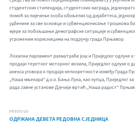
студентских стипендија, студентских награда, једнократ
помоћ за лијечење особа обољелих од дијабетеса, једнок
уџбенике за све основце и субвенционисање трошкова б
мјере за побољшање демографске ситуације и субвенцио
угроженим корисницима на подручју града Прњавор.
Локални парламент разматраће још и Приједлог одлуке о 
продаји теретног моторног возила, Приједлог одлуке о 
анекса уговора о продаји непокретности између Града Пр
„Наша мљекара“ д.о.о. Бања Лука, као купца, Приједлог 
рада Јавне установе Дјечији вртић „Наша радост“ Прњавор
PREVIOUS
ОДРЖАНА ДЕВЕТА РЕДОВНА СЈЕДНИЦА