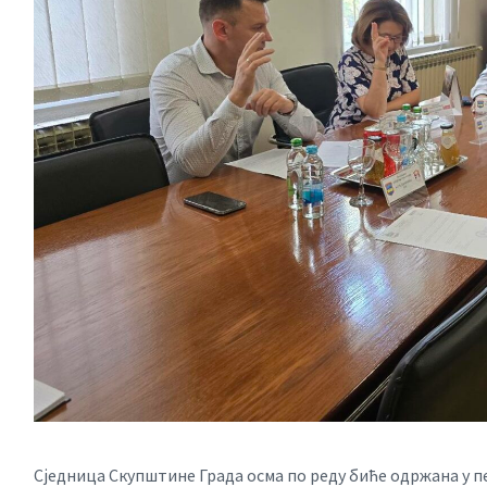
Сједница Скупштине Града осма по реду биће одржана у пет