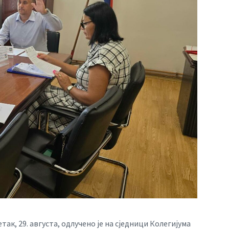
ак, 29. августа, одлучено је на сједници Колегијума