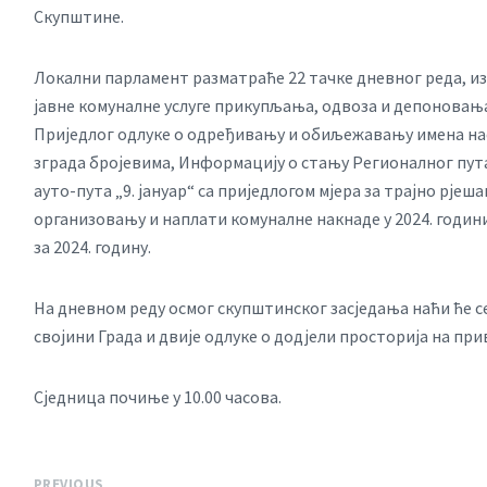
Скупштине.
Локални парламент разматраће 22 тачке дневног реда, из
јавне комуналне услуге прикупљања, одвоза и депоновањ
Приједлог одлуке о одређивању и обиљежавању имена нас
зграда бројевима, Информацију о стању Регионалног пута
ауто-пута „9. јануар“ са приједлогом мјера за трајно рј
организовању и наплати комуналне накнаде у 2024. годи
за 2024. годину.
На дневном реду осмог скупштинског засједања наћи ће с
својини Града и двије одлуке о додјели просторија на п
Сједница почиње у 10.00 часова.
PREVIOUS