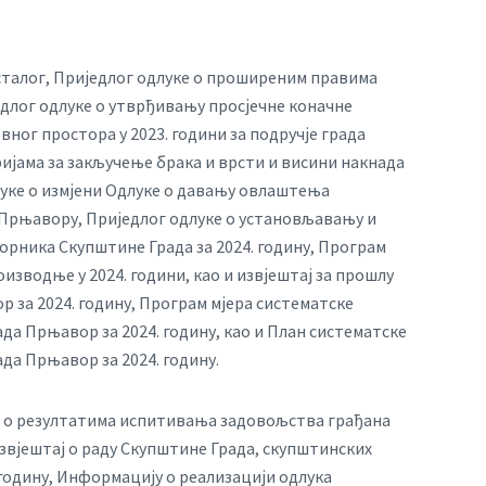
осталог, Приједлог одлуке о проширеним правима
едлог одлуке о утврђивању просјечне коначне
вног простора у 2023. години за подручје града
ијама за закључење брака и врсти и висини накнада
длуке о измјени Одлуке о давању овлаштења
 Прњавору, Приједлог одлуке о установљавању и
орника Скупштине Града за 2024. годину, Програм
водње у 2024. години, као и извјештај за прошлу
р за 2024. годину, Програм мјера систематске
да Прњавор за 2024. годину, као и План систематске
да Прњавор за 2024. годину.
 о резултатима испитивања задовољства грађана
Извјештај о раду Скупштине Града, скупштинских
 годину, Информацију о реализацији одлука