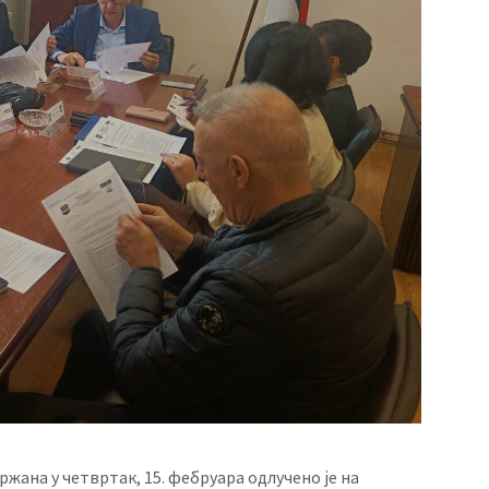
жана у четвртак, 15. фебруара одлучено је на