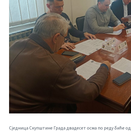
Сједница Скупштине Града двадесет осма по реду биће одр