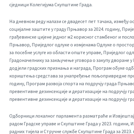
сједници Колегијума Скупштине Града.
На дневном реду налази се двадесет пет тачака, између 
социјалне заштите у граду Прњавор за 2024. годину, Приј
грађевинске цијене једног м2 корисног стамбеног и посло
Прњавор, Приједлог одлуке о измјенама Одлуке о простор
за посебне услуге из области опште управе, Приједлог о
Градоначелнику за закључење уговора о закупу дворане у
додјели градских признања и награда, Програм обуке одб
кориштења средстава за унапређење пољопривредне произ
годину, Програм развоја спорта на подручју града Прњаво
превентивне дезинсекције и дератизације на подручју гра
превентивне дезинсекције и дератизације на подручју гра
Одборници локалног парламента разматраће и Извјештај
радом Градске управе и Скупштине Града у 2023. години, 
радних тијела и Стручне службе Скупштине Града за 2023.