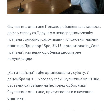
Скупштина општине Прњавор обавјештава јавност,
да ће у складу са Одлуком о непосредном учешћу
грађана у локалној самоуправи („Службени гласник
општине Прњавор“ број 31/17) организовати „Сатe
грађана“, као један од облика двосмјерне
комуникације.
„Сати грађана“ биће организовани у суботу, 7.
децембра од 9.00 часова у сали Скупштине општине.
Састанку са грађанима ће, поред одборника
Скупштине општине, присуствовати и начелник
општине.