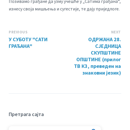
Позивамо грађане да узму учешће у „Сатима грађана“,
изнесу своја мишљења и сугестије, те дају приједлоге.
PREVIOUS
NEXT
У СУБОТУ "САТИ
ОДРЖАНА 28.
ГРАЂАНА"
СЈЕДНИЦА
СКУПШТИНЕ
ОПШТИНЕ (прилог
ТВ К3, преведен на
знаковни језик)
Претрага сајта