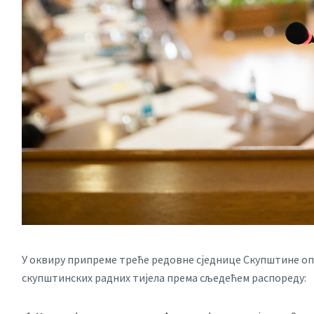
У оквиру припреме треће редовне сједнице Скупштине о
скупштинских радних тијела према сљедећем распореду: