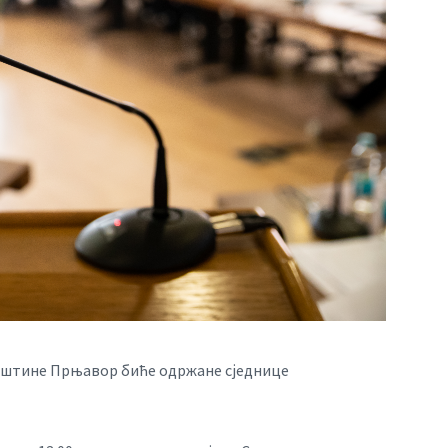
пштине Прњавор биће одржане сједнице