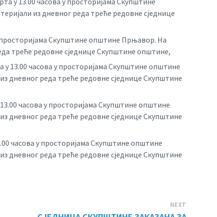
арта у 13.00 часова у просторијама Скупштине
теријали из дневног реда треће редовне сједнице
а у просторијама Скупштине општине Прњавор. На
реда треће редовне сједнице Скупштине општине,
та у 13.00 часова у просторијама Скупштине општине
 из дневног реда треће редовне сједнице Скупштине
 у 13.00 часова у просторијама Скупштине општине
 из дневног реда треће редовне сједнице Скупштине
 14.00 часова у просторијама Скупштине општине
 из дневног реда треће редовне сједнице Скупштине
NEXT
СЈЕДНИЦА СКУПШТИНЕ ЗАКАЗАНА ЗА