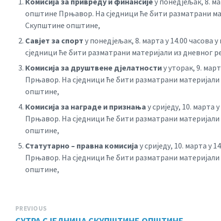
Комисија за привреду и финансије
у понедјељак, 8. м
општине Прњавор. На сједници ће бити разматрани ма
Скупштине општине,
Савјет за спорт
у понедјељак, 8. марта у 14.00 часов
сједници ће бити разматрани материјали из дневног 
Комисија за друштвене дјелатности
у уторак, 9. мар
Прњавор. На сједници ће бити разматрани материјали
општине,
Комисија за награде и признања
у сриједу, 10. марта
Прњавор. На сједници ће бити разматрани материјали
општине,
Статутарно – правна комисија
у сриједу, 10. марта у
Прњавор. На сједници ће бити разматрани материјали
општине,
PREVIOUS
СУТРА СЈЕДНИЦА СКУПШТИНЕ ОПШТИНЕ