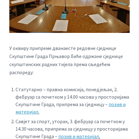
У оквиру припреме дванаесте редовне сједнице
Скупштине Града Прњавор биће одржане сједнице
скупштинских радних тијела према сљедећем
распореду:
Статутарно – правна комисија, понедјељак, 2.
фебруар са почетком у 14.00 часова у просторијама
Скупштине Града, припрема за сједницу –
позив и
материјал
,
Савјет за спорт, уторак, 3. фебруар са почетком у
14.30 часова, припрема за сједницу у просторијама
Скупштине Града –
позив и материјал
,