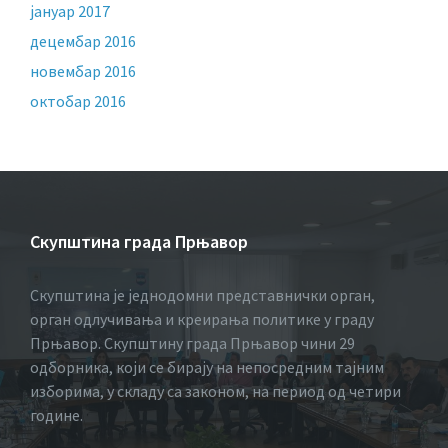
јануар 2017
децембар 2016
новембар 2016
октобар 2016
Скупштина града Прњавор
Скупштина је једнодомни представнички орган,
орган одлучивања и креирања политике у граду
Прњавор. Скупштину града Прњавор чини 29
одборника, који се бирају на непосредним тајним
изборима, у складу са законом, на период од четири
године.