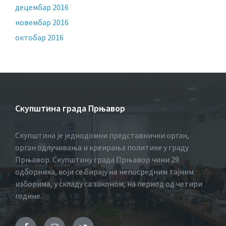
децембар 2016
новембар 2016
октобар 2016
Скупштина града Прњавор
Скупштина је једнодомни представнички орган,
орган одлучивања и креирања политике у граду
Прњавор. Скупштину града Прњавор чини 29
одборника, који се бирају на непосредним тајним
изборима, у складу са законом, на период од четири
године.