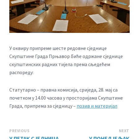
У оквиру припреме шесте редовне сједнице
Скупштине Града Прњавор биће одржане сједнице
скупштинских радних тијела према сљедећем
распореду:
Статутарно – правна комисија, сриједа, 28. мај са
почетком у 14.00 часова у просторијама Скупштине
Града, припрема за сједницу –
позив и материјал
PREVIOUS
NEXT
У ПЕТАК СЈЕДНИЦА
У ПОНЕДЈЕЉАК