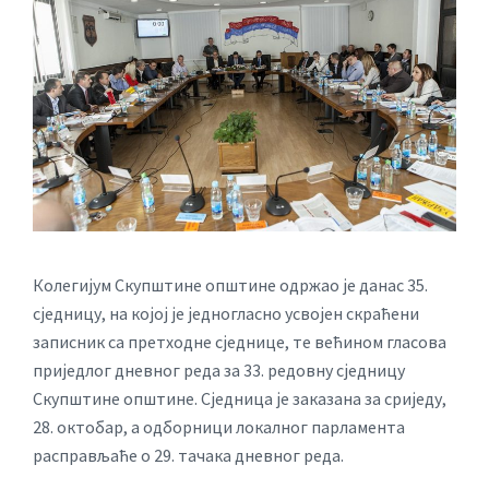
Колегијум Скупштине општине одржао је данас 35.
сједницу, на којој је једногласно усвојен скраћени
записник са претходне сједнице, те већином гласова
приједлог дневног реда за 33. редовну сједницу
Скупштине општине. Сједница је заказана за сриједу,
28. октобар, а одборници локалног парламента
расправљаће о 29. тачака дневног реда.