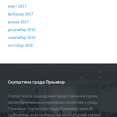
март 2017
фебруар 2017
јануар 2017
децембар 2016
новембар 2016
октобар 2016
Скупштина града Прњавор
Скупштина је једнодомни представнички орган,
орган одлучивања и креирања политике у граду
Прњавор. Скупштину града Прњавор чини 29
одборника, који се бирају на непосредним тајним