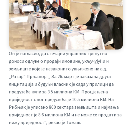
Он је нагласио, да стечајни управник тренутно
доноси одлуке о продаји имовине, укључујући и
земљиште које је незаконито укњижено на а.д.
„Ратар“ Прњавор. „ За 26. март је заказана друга
лицитација и будући власник је сада у прилици да
предузеће купи за 3.5 милиона КМ. Процјењена
вриједност овог предузећа је 10.5 милиона КМ. На
Рибњак је уписано 860 хектара земљишта и најмања
вриједност је 8.6 милиона КМ и не може се продати за
нижу вриједност“, рекао је Томаш.