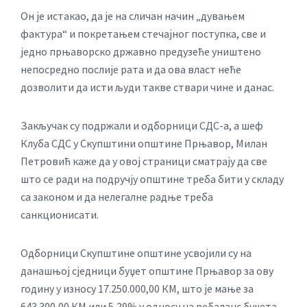
Он је истакао, да је на сличан начин „дувањем
фактура“ и покретањем стечајног поступка, све и
једно прњаворско државно предузеће уништено
непосредно послије рата и да ова власт неће
дозволити да исти људи такве ствари чине и данас.
Закључак су подржали и одборници СДС-а, а шеф
Клуба СДС у Скупштини општине Прњавор, Милан
Петровић каже да у овој страници сматрају да све
што се ради на подручју општине треба бити у складу
са законом и да нелегалне радње треба
санкционисати.
Одборници Скупштине општине усвојили су на
данашњој сједници буџет општине Прњавор за ову
годину у износу 17.250.000,00 КМ, што је мање за
643.300,00 КМ или 5,29% у односу на ребаланс буџета