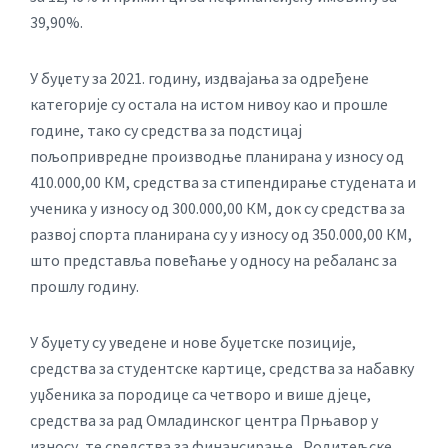
39,90%.
У буџету за 2021. годину, издвајања за одређене
категорије су остала на истом нивоу као и прошле
године, тако су средства за подстицај
пољопривредне производње планирана у износу од
410.000,00 КМ, средства за стипендирање студената и
ученика у износу од 300.000,00 КМ, док су средства за
развој спорта планирана су у износу од 350.000,00 КМ,
што представља повећање у односу на ребаланс за
прошлу годину.
У буџету су уведене и нове буџетске позиције,
средства за студентске картице, средства за набавку
уџбеника за породице са четворо и више дјеце,
средства за рад Омладинског центра Прњавор у
износу, те средства за финансирање „Родитељске