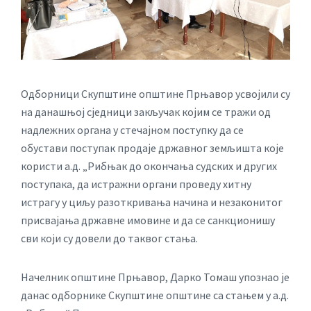
Одборници Скупштине општине Прњавор усвојили су
на данашњој сједници закључак којим се тражи од
надлежних органа у стечајном поступку да се
обустави поступак продаје државног земљишта које
користи а.д. „Рибњак до окончања судских и других
поступака, да истражни органи проведу хитну
истрагу у циљу разоткривања начина и незаконитог
присвајања државне имовине и да се санкционишу
сви који су довели до таквог стања.
Начелник општине Прњавор, Дарко Томаш упознао је
данас одборнике Скупштине општине са стањем у а.д.