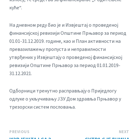
куће“.
На дневном реду био је и Извјештај о проведеној
финансијској ревизији Општине Прњавор за период
01.01-31.12.2019. године, као и План активности на
превазилажењу пропуста и неправилности
утврђених у Извјештају о проведеној финансијској
ревизији Општине Прњавор за период 01.01.2019-
31.12.2021.
Одборници тренутно расправљају о Приједлогу
одлуке о укључивању ЈЗУ Дом здравља Прњавор у
трезорски систем пословања.
PREVIOUS
NEXT