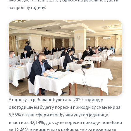
за прошлу годину.
У односу за ребаланс буџета за 2020. годину, у
овогодишњем буџету порески приходи су смањени за
5,55% и трансфери између или унутар јединица
власти за 42,14%, док су непорески приходи повећани
за 12,46% и примитци за нефинансијску имовину за