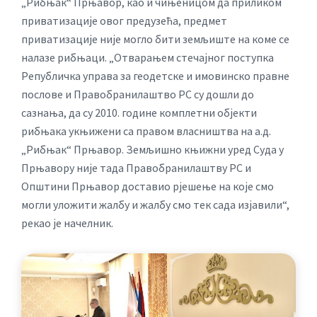
„Рибњак“ Прњавор, као и чињеницом да приликом
приватизације овог предузећа, предмет
приватизације није могло бити земљиште на коме се
налазе рибњаци. „Отварањем стечајног поступка
Републичка управа за геодетске и имовинско правне
послове и Правобранилаштво РС су дошли до
сазнања, да су 2010. године комплетни објекти
рибњака укњижени са правом власништва на а.д.
„Рибњак“ Прњавор. Земљишно књижни уред Суда у
Прњавору није тада Правобранилаштву РС и
Општини Прњавор доставио рјешење на које смо
могли уложити жалбу и жалбу смо тек сада изјавили“,
рекао је начелник.