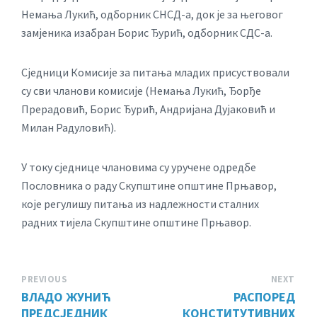
Немања Лукић, одборник СНСД-а, док је за његовог
замјеника изабран Борис Ђурић, одборник СДС-а.
Сједници Комисије за питања младих присуствовали
су сви чланови комисије (Немања Лукић, Ђорђе
Прерадовић, Борис Ђурић, Андријана Дујаковић и
Милан Радуловић).
У току сједнице члановима су уручене одредбе
Пословника о раду Скупштине општине Прњавор,
које регулишу питања из надлежности сталних
радних тијела Скупштине општине Прњавор.
PREVIOUS
NEXT
ВЛАДО ЖУНИЋ
РАСПОРЕД
ПРЕДСЈЕДНИК
КОНСТИТУТИВНИХ