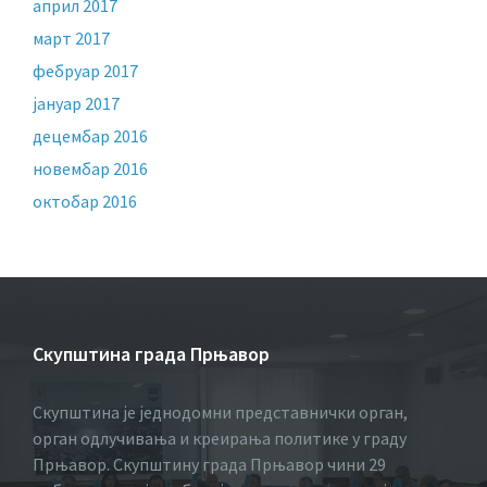
април 2017
март 2017
фебруар 2017
јануар 2017
децембар 2016
новембар 2016
октобар 2016
Скупштина града Прњавор
Скупштина је једнодомни представнички орган,
орган одлучивања и креирања политике у граду
Прњавор. Скупштину града Прњавор чини 29