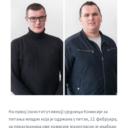
На првој (конститутивној) сједници Комисије за
питања младих која је одржана у петак, 12. фебруара,
за предсједника ове комисије једногласно је изабран