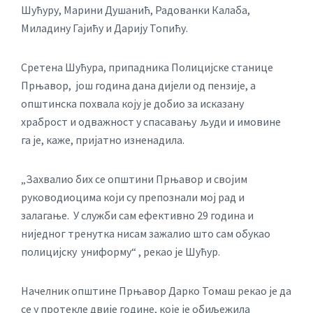
Шућуру, Марини Душанић, Радованки Калаба,
Миладину Гајићу и Дарију Топићу.
Сретена Шућура, припадника Полицијске станице
Прњавор, још година дана дијели од пензије, а
општинска похвала коју је добио за исказану
храброст и одважност у спасавању људи и имовине
га је, каже, пријатно изненадила.
„Захвалио бих се општини Прњавор и својим
руководиоцима који су препознали мој рад и
залагање. У служби сам ефективно 29 година и
ниједног тренутка нисам зажалио што сам обукао
полицијску униформу“ , рекао је Шућур.
Начелник општине Прњавор Дарко Томаш рекао је да
се у протекле двије године, које је обиљежила