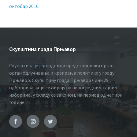
октобар 2016
Скупштина града Прњавор
Скупштина је једнодомни представнички орган,
орган одлучивања и креирања политике у граду
Прњавор. Скупштину града Прњавор чини 29
одборника, који се бирају на непосредним тајним
изборима, у складу са законом, на период од четири
године.