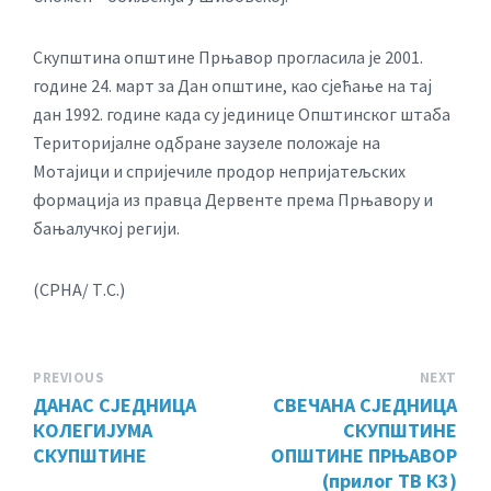
Скупштина општине Прњавор прогласила је 2001.
године 24. март за Дан општине, као сјећање на тај
дан 1992. године када су јединице Општинског штаба
Територијалне одбране заузеле положаје на
Мотајици и спријечиле продор непријатељских
формација из правца Дервенте према Прњавору и
бањалучкој регији.
(СРНА/ Т.С.)
PREVIOUS
NEXT
ДАНАС СЈЕДНИЦА
СВЕЧАНА СЈЕДНИЦА
КОЛЕГИЈУМА
СКУПШТИНЕ
СКУПШТИНЕ
ОПШТИНЕ ПРЊАВОР
(прилог ТВ К3)