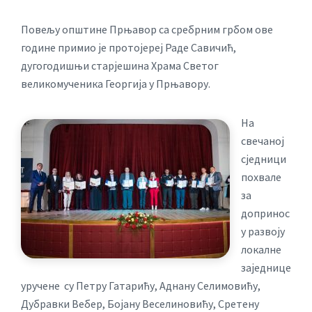
Повељу општине Прњавор са сребрним грбом ове
године примио је протојереј Раде Савичић,
дугогодишњи старјешина Храма Светог
великомученика Георгија у Прњавору.
На
свечаној
сједници
похвале
за
допринос
у развоју
локалне
заједнице
уручене су Петру Гатарићу, Аднану Селимовићу,
Дубравки Вебер, Бојану Веселиновићу, Сретену