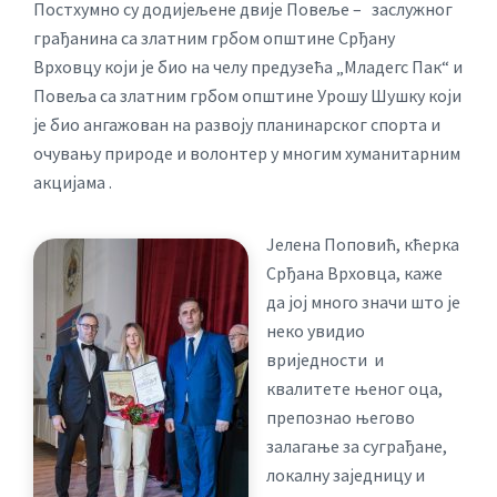
Постхумно су додијељене двије Повеље – заслужног
грађанина са златним грбом општине Срђану
Врховцу који је био на челу предузећа „Младегс Пак“ и
Повеља са златним грбом општине Урошу Шушку који
је био ангажован на развоју планинарског спорта и
очувању природе и волонтер у многим хуманитарним
акцијама .
Јелена Поповић, кћерка
Срђана Врховца, каже
да јој много значи што је
неко увидио
вриједности и
квалитете њеног оца,
препознао његово
залагање за суграђане,
локалну заједницу и