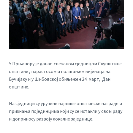
У Прњавору је данас свечаном сједницом Скупштине
општине , парастосом и полагањем вијенаца на
Вучијаку и у Шибовској обиљежен 24. март, Дан
општине.
На сједници су уручене највише општинске награде и
признања појединцима који су се истакли у свом раду
и доприносу развоју локалне заједнице.