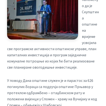
о да је
Скупштин
а
општине
на
вријеме
усвојила
све програмске активности општинске управе, план
капиталних инвестиција и програм заједничке
комуналне потрошње из којих ће бити реализоване
све планиране овогодишње инвестиције.
У поводу Дана општине служен је и парастос за 626
погинулих бораца са подручја општине Прњавор у
протеклом одбрамбено – отаџбинском рату и
положени вијенци у Спомен – храму на Вучијаку и код
Спомен – обиљежја у Шибовској.