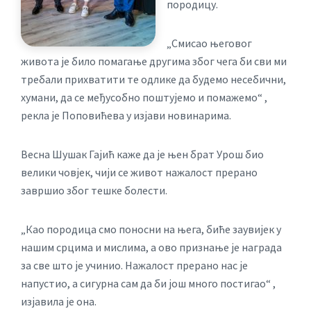
породицу.
„Смисао његовог
живота је било помагање другима због чега би сви ми
требали прихватити те одлике да будемо несебични,
хумани, да се међусобно поштујемо и помажемо“ ,
рекла је Поповићева у изјави новинарима.
Весна Шушак Гајић каже да је њен брат Урош био
велики човјек, чији се живот нажалост прерано
завршио због тешке болести.
„Као породица смо поносни на њега, биће заувијек у
нашим срцима и мислима, а ово признање је награда
за све што је учинио. Нажалост прерано нас је
напустио, а сигурна сам да би још много постигао“ ,
изјавила је она.