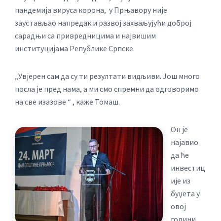
пандемија вируса корона, у Прњавору није
заустављао напредак и развој захваљујући доброј
сарадњи са привредницима и највишим
институцијама Републике Српске.
„Увјерен сам да су ти резултати видљиви. Још много
посла је пред нама, а ми смо спремни да одговоримо
на све изазове “ , каже Томаш.
Он је
најавио
да ће
инвестиц
ије из
буџета у
овој
години