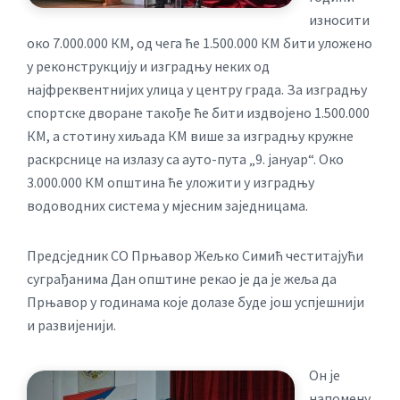
износити
око 7.000.000 КМ, од чега ће 1.500.000 КМ бити уложено
у реконструкцију и изградњу неких од
најфреквентнијих улица у центру града. За изградњу
спортске дворане такође ће бити издвојено 1.500.000
КМ, а стотину хиљада КМ више за изградњу кружне
раскрснице на излазу са ауто-пута „9. јануар“. Око
3.000.000 КМ општина ће уложити у изградњу
водоводних система у мјесним заједницама.
Предсједник СО Прњавор Жељко Симић честитајући
суграђанима Дан општине рекао је да је жеља да
Прњавор у годинама које долазе буде још успјешнији
и развијенији.
Он је
напомену