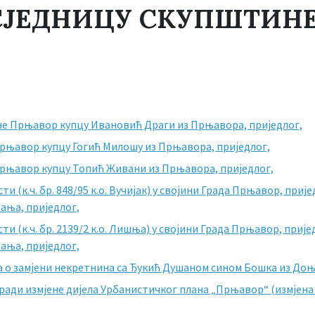
 СЈЕДНИЦУ СКУПШТИНЕ
не Прњавор купцу Ивановић Драги из Прњавора, приједлог,
Прњавор купцу Гогић Милошу из Прњавора, приједлог,
Прњавор купцу Топић Живани из Прњавора, приједлог,
и (к.ч. бр. 848/95 к.о. Вучијак) у својини Града Прњавор, прије
ања, приједлог,
и (к.ч. бр. 2139/2 к.о. Лишња) у својини Града Прњавор, прије
ања, приједлог,
а о замјени некретнина са Ђукић Душаном сином Бошка из Доњ
ради измјене дијела Урбанистичког плана „Прњавор“ (измјена I