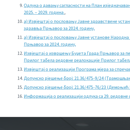
Одлука о давању сагласности на План изједначавања
2025. – 2029. година
,
а) Извјештај о пословању Јавне здравствене уста
здравља Прњавор за 2024. годину,
а) Извјештај о пословању Јавне установе Народна
Прњавор за 2024. годину,
Извјештај о извршењу Буџета Града Прњавор за пер
Прилог табела редовне реалокације
Прилог табел
Извјештај о реализацији Програма мјера за спреча
Допунско рјешење број: 21.36/475-9/24 (Трамошља
Допунско рјешење број: 21.36/475-76/23 (Демоњић
Информација о реализацији одлука са 29. редовне