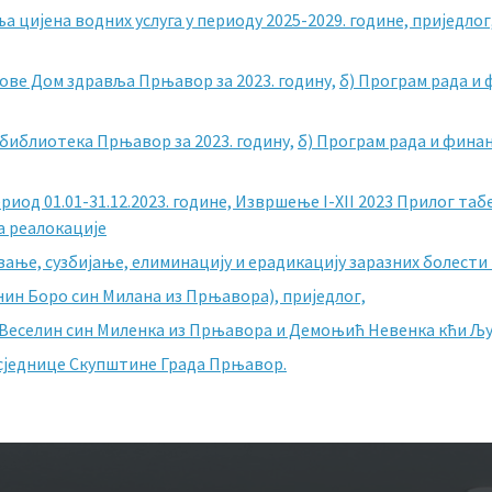
 цијена водних услуга у периоду 2025-2029. године, приједлог
нове Дом здравља Прњавор за 2023. годину,
б) Програм рада и
 библиотека Прњавор за 2023. годину,
б) Програм рада и фина
иод 01.01-31.12.2023. године,
Извршење I-XII 2023
Прилог таб
а реалокације
вање, сузбијање, елиминацију и ерадикацију заразних болести 
нин Боро син Милана из Прњавора), приједлог,
 Веселин син Миленка из Прњавора и Демоњић Невенка кћи Љу
 сједнице Скупштине Града Прњавор.