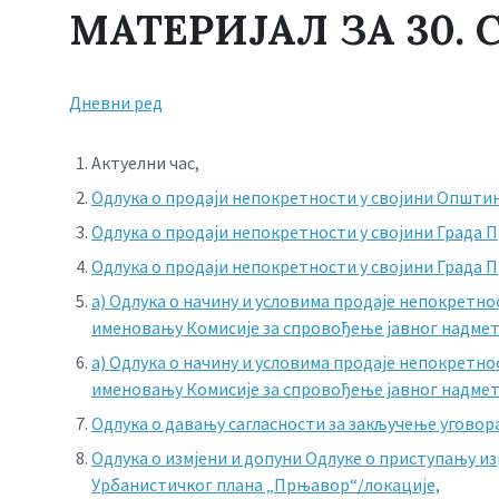
МАТЕРИЈАЛ ЗА 30.
Дневни ред
Актуелни час,
Одлука о продаји непокретности у својини Општи
Одлука о продаји непокретности у својини Града 
Одлука о продаји непокретности у својини Града 
а) Oдлука о начину и условима продаје непокретност
именовању Комисије за спровођење јавног надмет
а) Oдлука о начину и условима продаје непокретност
именовању Комисије за спровођење јавног надмет
Одлука о давању сагласности за закључење уговор
Одлука о измјени и допуни Одлуке о приступању из
Урбанистичког плана „Прњавор“/локације,