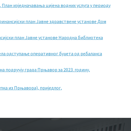
,
План изједначавања цијена водних услуга у периоду
 финансијски план Јавне здравствене установе Дом
нсијски план Јавне установе Народна библиотека
ела одступање оперативног буџета од ребаланса
на подручју града Прњавор за 2023. годину,
пка из Прњавора), приједлог,