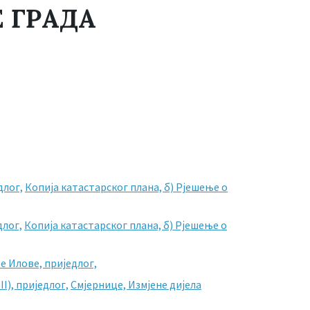
 ГРАДА
длог,
Копија катастарског плана,
б) Рјешење о
длог,
Копија катастарског плана,
б) Рјешење о
е Илове, приједлог,
I), приједлог,
Смјернице,
Измјене дијела