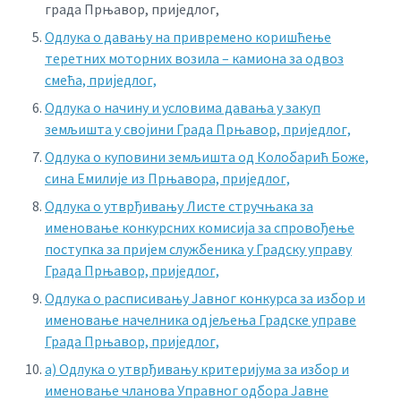
града Прњавор, приједлог,
Одлука о давању на привремено коришћење
теретних моторних возила – камиона за одвоз
смећа, приједлог,
Одлука о начину и условима давања у закуп
земљишта у својини Града Прњавор, приједлог,
Одлука о куповини земљишта од Колобарић Боже,
сина Емилије из Прњавора, приједлог,
Одлука о утврђивању Листе стручњака за
именовање конкурсних комисија за спровођење
поступка за пријем службеника у Градску управу
Града Прњавор, приједлог,
Одлука о расписивању Јавног конкурса за избор и
именовање начелника одјељења Градске управе
Града Прњавор, приједлог,
a) Одлука о утврђивању критеријума за избор и
именовање чланова Управног одбора Јавне