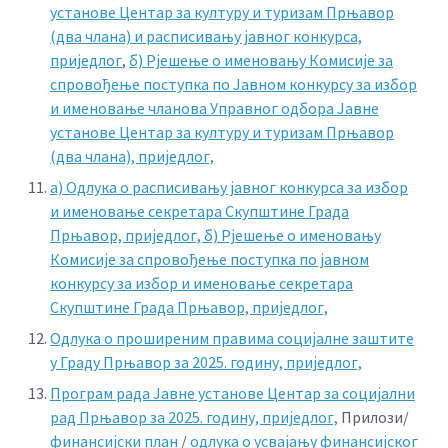
установе Центар за културу и туризам Прњавор
(два члана) и расписивању јавног конкурса,
приједлог
,
б) Рјешење о именовању Комисије за
спровођење поступка по Јавном конкурсу за избор
и именовање чланова Управног одбора Јавне
установе Центар за културу и туризам Прњавор
(два члана), приједлог,
a) Одлука о расписивању јавног конкурса за избор
и именовање секретара Скупштине Града
Прњавор, приједлог,
б) Рјешење о именовању
Комисије за спровођење поступка по јавном
конкурсу за избор и именовање секретара
Скупштине Града Прњавор, приједлог,
Одлука о проширеним правима социјалне заштите
у Граду Прњавор за 2025. годину, приједлог,
Програм рада Јавне установе Центар за социјални
рад Прњавор за 2025. годину, приједлог,
Прилози/
финансијски план
/
одлука о усвајању финансијског