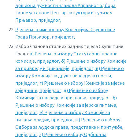
вршиоца дужности чланова Управног одбора
Јавне установе Центар за културу и туризам
Прњавор, приједлог,
Рјешење о именовању Колегијума Скупштине
Града Прњавор, приједлог,
Избор чланова сталних радних тијела Скупштине
Града:
а) Решење о избору Статутарно-правне
комисије, приједлог, б) Рјешење о избору Комисије
за привреду и финансије, приједлог, в) Рјешење о
избору Комисије за друштвене дјелатности,
приједлог, г) Рјешење о избору Комисије за мјесне
заједнице, приједлог, д) Рјешење о избору
Комисије за награде и признања, приједлог, ђ)
Рјешење о избору Комисије за вјерска питања,
приједлог, е) Рјешење о избору Комисије за
питања младих, приједлог, ж) Рјешење о избору
Одбора за људска права, представке и притужбе,
приједлог, з) Рјешење о избору Одбора за