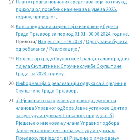
План утрошка новчаних средстава која потичу од
прихода од посебних намјена за шуме за 2025.
годину, приједлог,
Консолидовани извјештај о извршењу буџета
Града Прњавор за период 01.01.-30.06.2024. године,
Прилози/
Извјештај I – IV 2024
/
Одступање буџета
од ребаланса
/
Реалокације
/
Извјештај о раду
Скупштине Града, сталних радних
тијела Скупштине и Стручне службе Скупштине
Града, за 2024. годину,
Информација о реализацији одлука са 2. сједнице
Скупштине Града Прњавор,
а) Рјешење о разрјешењу вршиоца дужности
чланова Управног одбора Јавне установе Центар
за културу и туризам Прњавор, приједлог
б)
Рјешење о именовању члана Управног одбора
Јавне установе центар за културу и туризам
Прњавор, приједлог,
в) Рјешење о именовању