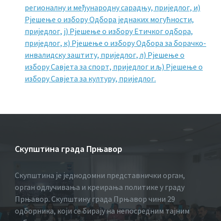
регионалну и међународну сарадњу, приједлог, и)
Рјешење о избору Одбора једнаких могућности,
приједлог, ј) Рјешење о избору Етичког одбора,
приједлог, к) Рјешење о избору Одбора за борачко-
инвалидску заштиту, приједлог, л) Рјешење о
избору Савјета за спорт, приједлог и љ) Рјешење о
избору Савјета за културу, приједлог.
Скупштина града Прњавор
Скупштина је једнодомни представнички орган,
орган одлучивања и креирања политике у граду
Прњавор. Скупштину града Прњавор чини 29
одборника, који се бирају на непосредним тајним