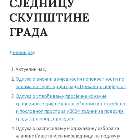
СЈЕДНИЦУ
СКУПШТИНЕ
ГРАДА
Дневни ред
Актуелни час,
Одлука о висини вриједности непокретности по
зонама на територији града Прњавор, приједлог,
Одлука о утврђивању просјечне коначне
2
грађевинске цијене једног м
корисног стамбеног
и пословног простора у 2024. години за подручје
града Прњавор, приједлог,
Одлука о расписивању и одржавању избора за
чланове Савјета мјесних заједница на подручју