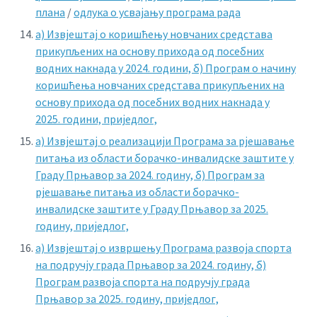
плана
/
одлука о усвајању програма рада
а) Извјештај о коришћењу новчаних средстава
прикупљених на основу прихода од посебних
водних накнада у 2024. години,
б) Програм о начину
коришћења новчаних средстава прикупљених на
основу прихода од посебних водних накнада у
2025. години, приједлог,
а) Извјештај о реализацији Програма за рјешавање
питања из области борачко-инвалидске заштите у
Граду Прњавор за 2024. годину,
б) Програм за
рјешавање питања из области борачко-
инвалидске заштите у Граду Прњавор за 2025.
годину, приједлог,
а) Извјештај о извршењу Програма развоја спорта
на подручју града Прњавор за 2024. годину,
б)
Програм развоја спорта на подручју града
Прњавор за 2025. годину, приједлог,