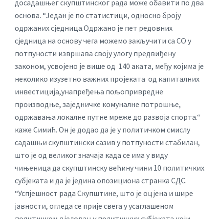
досадашњег скупштинског рада може обавити по два
основа. “Један је по статистици, односно броју
одржаних сједница.Одржано је пет редовних
сједница на основу чега можемо закључити са СО у
потпуности извршава своју улогу предвиђену
законом, усвојено је више од 140 аката, међу којима је
неколико изузетно важних пројеката од капиталних
инвестиција,унапређења пољопривредне
производње, заједничке комуналне потрошње,
одржавања локалне путне мреже до развоја спорта.“
каже Симић. Он је додао да је у политичком смислу
садашњи скупштински сазив у потпуности стабилан,
што је од великог значаја када се има у виду
чињеница да скупштинску већину чини 10 политичких
субјеката и да је једина опозициона странка СДС.
“Успјешност рада Скупштине, што је оцјена и шире
јавности, огледа се прије свега у усаглашеном
политичком дјеловању политичких субјеката који