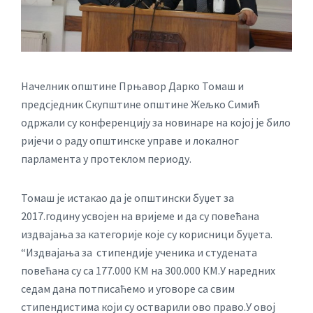
Начелник општине Прњавор Дарко Томаш и
предсједник Скупштине општине Жељко Симић
одржали су конференцију за новинаре на којој је било
ријечи о раду општинске управе и локалног
парламента у протеклом периоду.
Томаш је истакао да је општински буџет за
2017.годину усвојен на вријеме и да су повећана
издвајања за категорије које су корисници буџета.
“Издвајања за стипендије ученика и студената
повећана су са 177.000 КМ на 300.000 КМ.У наредних
седам дана потписаћемо и уговоре са свим
стипендистима који су остварили ово право.У овој