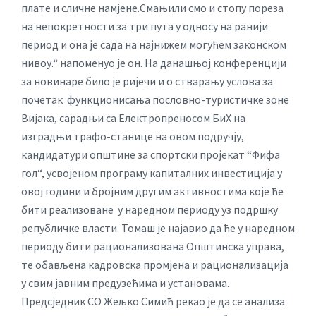
плате и сличне намјене.Смањили смо и стопу пореза
на непокретности за три пута у односу на ранији
период и она је сада на најнижем могућем законском
нивоу.“ напоменуо је он. На данашњој конференцији
за новинаре било је ријечи и о стварању услова за
почетак функционисања пословно-туристичке зоне
Вијака, сарадњи са Електропреносом БиХ на
изградњи трафо-станице на овом подручју,
кандидатури општине за спортски пројекат “Фифа
гол“, усвојеном програму капиталних инвестиција у
овој години и бројним другим активностима које ће
бити реализоване у наредном периоду уз подршку
републичке власти. Томаш је најавио да ће у наредном
периоду бити рационализована Општинска управа,
те обављена кадровска промјена и рационализација
у свим јавним предузећима и установама.
Предсједник СО Жељко Симић рекао је да се анализа