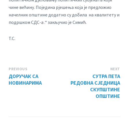
чине већину. Поједина рјешења која је предложио
начелник општине додатно су добила на квалитету и
подршком СДС-а .“ закључио је Симић.
T.С.
PREVIOUS
NEXT
ДОРУЧАК СА
СУТРА ПЕТА
НОВИНАРИМА
РЕДОВНА СЈЕДНИЦА
СКУПШТИНЕ
ОПШТИНЕ