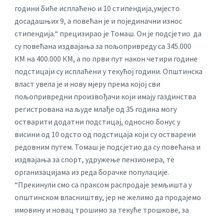
години биће исплаћено и 10 стипендија,умјесто
досадашњих 9, а повећан је и појединачни износ
стипендија.“ прецизирао је Томаш. Он је подсјетио да
су повећана издвајања за пољопривреду са 345.000
КМ на 400.000 КМ, а по први пут након четири године
подстицаји су исплаћени у текућој години. Општинска
власт увела је и нову мјеру према којој сви
пољопривредни произвођачи који имају газдинства
регистрована на људе млађе од 35 година могу
остварити додатни подстицај, односно бонус у
висини од 10 одсто од подстицаја који су остварени
редовним путем. Томаш је подсјетио да су повећана и
издвајања за спорт, удружење пензионера, те
организацијама из реда борачке популације.
“Прекинули смо са праксом распродаје земљишта у
општинском власништву, јер не желимо да продајемо
имовину и новац трошимо за текуће трошкове, за