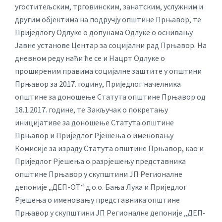
угоститељским, трговинским, занатским, услужним и
другим објектима на подручју општине Прњавор, те
Приједлогу Одлуке о допунама Одлуке о оснивању
Јавне установе Центар за социјални рад Прњавор. На
дневном реду наћи ће се и Нацрт Одлуке о
проширеним правима социјалне заштите у општини
Прњавор за 2017. годину, Приједлог начелника
општине за доношење Статута општине Прњавор од
18.1.2017. године, те Закључак о покретању
иницијативе за доношење Статута општине
Прњавор и Приједлог Рјешења о именовању
Комисије за израду Статута општине Прњавор, као и
Приједлог Рјешења о разрјешењу представника
општине Прњавор у скупштини ЈП Регионалне
депоније „ДЕП-ОТ“ д.о.о. Бања Лука и Приједлог
Рјешења о именовању представника општине
Прњавор у скупштини ЈП Регионалне депоније „ДЕП-