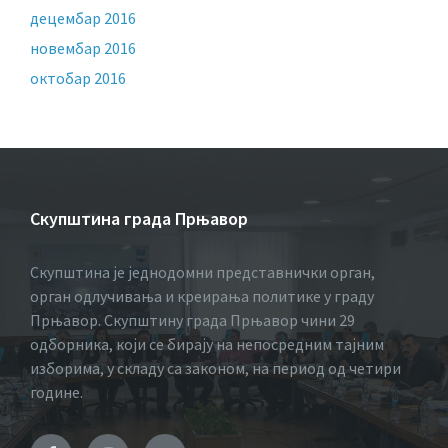
децембар 2016
новембар 2016
октобар 2016
Скупштина града Прњавор
Скупштина је једнодомни представнички орган,
орган одлучивања и креирања политике у граду
Прњавор. Скупштину града Прњавор чини 29
одборника, који се бирају на непосредним тајним
изборима, у складу са законом, на период од четири
године.