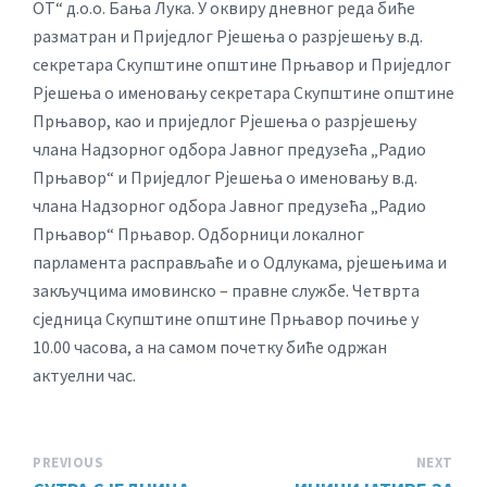
ОТ“ д.о.о. Бања Лука. У оквиру дневног реда биће
разматран и Приједлог Рјешења о разрјешењу в.д.
секретара Скупштине општине Прњавор и Приједлог
Рјешења о именовању секретара Скупштине општине
Прњавор, као и приједлог Рјешења о разрјешењу
члана Надзорног одбора Јавног предузећа „Радио
Прњавор“ и Приједлог Рјешења о именовању в.д.
члана Надзорног одбора Јавног предузећа „Радио
Прњавор“ Прњавор. Одборници локалног
парламента расправљаће и о Одлукама, рјешењима и
закључцима имовинско – правне службе. Четврта
сједница Скупштине општине Прњавор почиње у
10.00 часова, а на самом почетку биће одржан
актуелни час.
PREVIOUS
NEXT