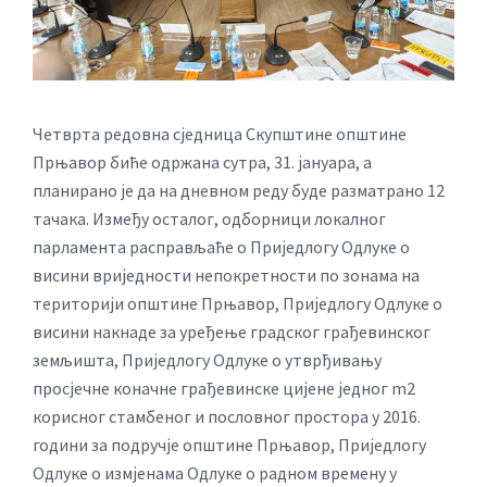
Четврта редовна сједница Скупштине општине
Прњавор биће одржана сутра, 31. јануара, а
планирано је да на дневном реду будe разматрано 12
тачака. Између осталог, одборници локалног
парламента расправљаће о Приједлогу Одлуке о
висини вриједности непокретности по зонама на
територији општине Прњавор, Приједлогу Одлуке о
висини накнаде за уређење градског грађевинског
земљишта, Приједлогу Одлуке о утврђивању
просјечне коначне грађевинске цијене једног m2
корисног стамбеног и пословног простора у 2016.
години за подручје општине Прњавор, Приједлогу
Одлуке о измјенама Одлуке о радном времену у