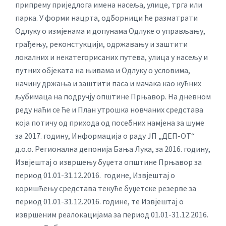
припрему приједлога имена насеља, улице, трга или
парка. У форми нацрта, одборници ће разматрати
Одлуку о измјенама и допунама Одлуке о управљању,
грађењу, реконстукцији, одржавању и заштити
локалних и некатегорисаних путева, улица у насељу и
путних објеката на њивама и Одлуку о условима,
начину држања и заштити паса и мачака као кућних
љубимаца на подручју општине Прњавор. На дневном
реду наћи се ће и План утрошка новчаних средстава
која потичу од прихода од посебних намјена за шуме
за 2017. годину, Информација о раду ЈП „ДЕП-ОТ“
д.о.о. Регионална депонија Бања Лука, за 2016. годину,
Извјештај о извршењу буџета општине Прњавор за
период 01.01-31.12.2016. године, Извјештај о
коришћењу средстава текуће буџетске резерве за
период 01.01-31.12.2016. године, те Извјештај о
извршеним реалокацијама за период 01.01-31.12.2016.