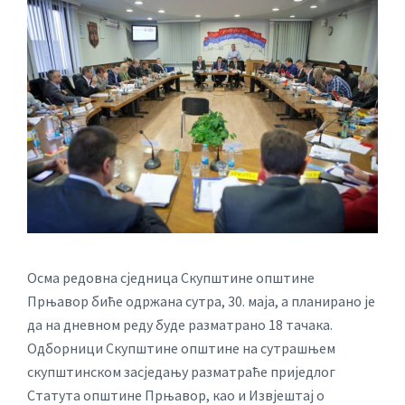
Осма редовна сједница Скупштине општине
Прњавор биће одржана сутра, 30. маја, а планирано је
да на дневном реду будe разматрано 18 тачака.
Одборници Скупштине општине на сутрашњем
скупштинском засједању разматраће приједлог
Статута општине Прњавор, као и Извјештај о