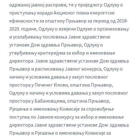
одржаној јавној расправи, те у приједлогу: Одлуку о
приступању изради Акционог плана енергетске
ефикасности за општину Прњавор за период од 2018-
2020. године, Одлуку о измјени Одлуке о организовању
и усклађивању пословања Јавне здравствене
установе Дом здравља Прњавор, Одлуку о
утврђивању критеријума за избор и именовање
директора Јавне здравствене установе Дом здравља
Прњавор и расписивању Јавног конкурса, Одлуку о
начину и условима давања у закуп пословног
простора у Печенег Илови, општина Прњавор,
Одлуку о начину и условима давања у закуп пословног
простора у Бабановцима, општина Прњавор,
Рјешење о именовању Комисије за спровођење
поступка по Јавном конкурсу за избор и именовање
директора Јавне здравствене установе Дом здравља
Прњавор и Рјешење о именовању Комисије за