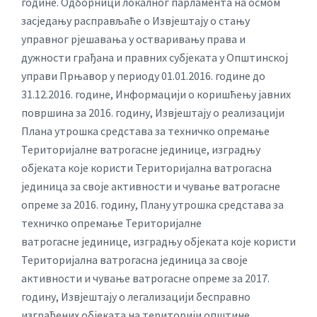
године. Одборници локалног парламента на осмом
засједању расправљаће о Извјештају о стању
управног рјешавања у остваривању права и
дужности грађана и правних субјеката у Општинској
управи Прњавор у периоду 01.01.2016. године до
31.12.2016. године, Информацији о коришћењу јавних
површина за 2016. годину, Извјештају о реализацији
Плана утрошка средстава за техничко опремање
Територијалне ватрогасне јединице, изградњу
објеката које користи Територијална ватрогасна
јединица за своје активности и чување ватрогасне
опреме за 2016. годину, Плану утрошка средстава за
техничко опремање Територијалне
ватрогасне јединице, изградњу објеката које користи
Територијална ватрогасна јединица за своје
активности и чување ватрогасне опреме за 2017.
годину, Извјештају о легализацији бесправно
изграђених објеката на територији општине