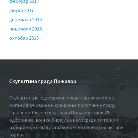
фебруар 2017
јануар 2017
децембар 2016
новембар 2016
октобар 2016
Скупштина града Прњавор
Скупштина је једнодомни представнички орган,
орган одлучивања и креирања политике у граду
Прњавор. Скупштину града Прњавор чини 29
одборника, који се бирају на непосредним тајним
изборима, у складу са законом, на период од четири
године.