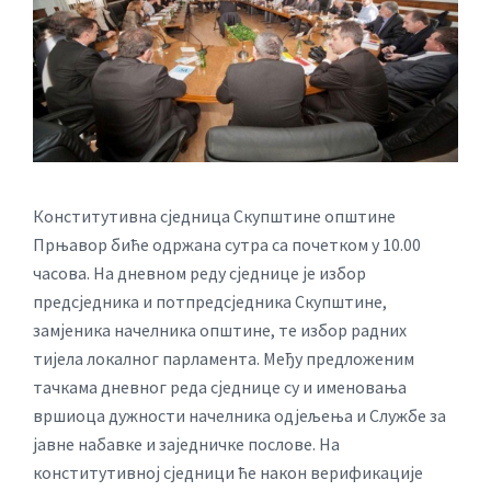
Конститутивна сједница Скупштине општине
Прњавор биће одржана сутра са почетком у 10.00
часова. На дневном реду сједнице је избор
предсједника и потпредсједника Скупштине,
замјеника начелника општине, те избор радних
тијела локалног парламента. Међу предложеним
тачкама дневног реда сједнице су и именовања
вршиоца дужности начелника одјељења и Службе за
јавне набавке и заједничке послове. На
конститутивној сједници ће након верификације