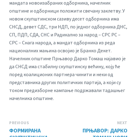
мандата новоизабраних одборника, начелник
општине и одборници положити свечану заклетву. У
новом скупштинском сазиву десет одборника има
СНСД, девет СДС, три НДП, по једног одборника ДНС,
СП, ПДП, СДА, СНС и Радикално за народ – СРС РС –
СРС – Снага народа, а мандат одборника из реда
националних мањина освојио је Бранко Декет.
Начелник општине Прњавор Дарко Томаш најавио је
да СНСД има стабилну скупштинску већину, коју ће
поред коалиционих партнера чинити и неки од
представника других политичких партија, а који су
током предизборне кампање подржавали тадашњег
начелника општине.
PREVIOUS
NEXT
ФОРМИРАНА
ПРЊАВОР: ДАРКО