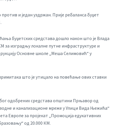
о против и један уздржан. Прије ребаланса буџет
.
већања буџетских средстава дошло након што је Влада
М за изградњу локалне путне инфраструктуре и
струкцију Основне школе „Меша Селимовић“ у
 примитака што је утицало на повећање ових ставки
 због одобрених средстава општини Прњавор од
оводне и канализационе мреже у Улици Вида Њежића“
вјета Европе за пројекат „Промоција едукативних
разовању“ од 20.000 КМ.