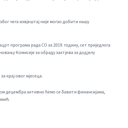
због чега извјештај није могао добити нашу
црт програма рада СО за 2019. годину, сет приједлога
овању Комисије за обраду захтјева за додјелу
а крај овог мјесеца.
ком децембра активно ћемо се бавити финансијама,
имић.