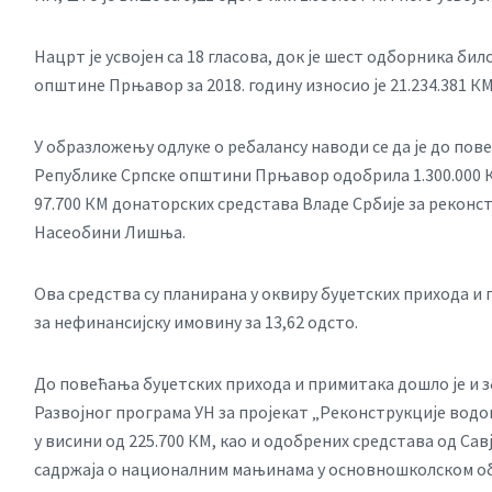
Нацрт је усвојен са 18 гласова, док је шест одборника бил
општине Прњавор за 2018. годину износио је 21.234.381 КМ
У образложењу одлуке о ребалансу наводи се да је до по
Републике Српске општини Прњавор одобрила 1.300.000 К
97.700 КМ донаторских средстава Владе Србије за рекон
Насеобини Лишња.
Ова средства су планирана у оквиру буџетских прихода и
за нефинансијску имовину за 13,62 одсто.
До повећања буџетских прихода и примитака дошло је и
Развојног програма УН за пројекат „Реконструкције вод
у висини од 225.700 КМ, као и одобрених средстава од Са
садржаја о националним мањинама у основношколском об