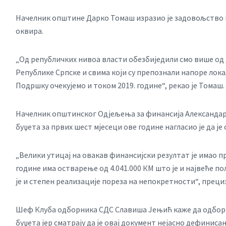
Начелник општине Дарко Томаш изразио је задовољство 
оквира.
„Од републичких нивоа власти обезбиједили смо више од 
Републике Српске и свима који су препознали напоре лока
Подршку очекујемо и током 2019. године“, рекао је Томаш.
Начелник општинског Одјељења за финансија Александар
буџета за првих шест мјесеци ове године нагласио је да је
„Велики утицај на овакав финансијски резултат је имао пр
године има остварење од 4.041.000 КМ што је и највеће 
је и степен реализације пореза на непокретности“, прец
Шеф Клуба одборника СДС Славиша Јењић каже да одборн
буџета јер сматрају да је овај документ нејасно дефиниса