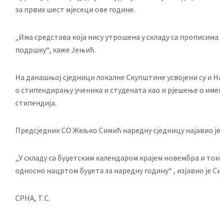
за првих шест мјесеци ове године.
„Има средстава која нису утрошена у складу са прописима 
подршку“, каже Јењић.
На данашњој сједници локалне Скупштине усвојени су и На
о стипендирању ученика и студената као и рјешење о имен
стипендија.
Предсједник СО Жељко Симић наредну сједницу најавио је з
„У складу са буџетским календаром крајем новембра и то
односно нацртом буџета за наредну годину“ , изјавио је С
СРНА, Т.С.