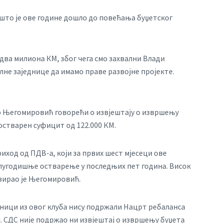
што је ове године дошло до повећања буџетског
два милиона КМ, због чега смо захвални Влади
лне заједнице да имамо праве развојне пројекте.
 Његомировић говорећи о извјештају о извршењу
 остварен суфицит од 122.000 КМ.
иход од ПДВ-а, који за првих шест мјесеци ове
полугодишње остварење у последњих пет година. Висок
изирао је Његомировић.
ици из овог клуба нису подржали Нацрт ребаланса
н. СДС није подржао ни извјештај о извршењу буџета