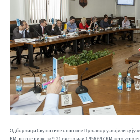
Одборници Скупштине општине Прњавор усвојили су јуче 
КМ, што је више за 9,21 одсто или 1.956.697 КМ него усвоје