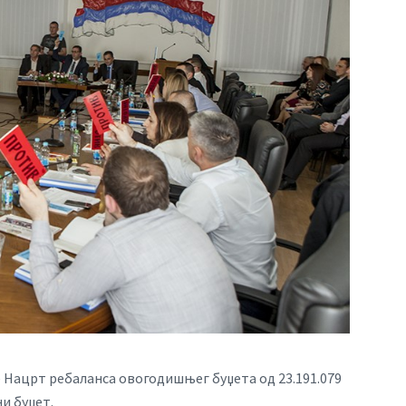
Нацрт ребаланса овогодишњег буџета од 23.191.079
ни буџет.