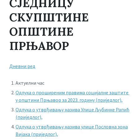
СЈЕДНИЦУ
СКУПШТИНЕ
ОПШТИНЕ
ПРЊАВОР
Дневни ред
Актуелни час
Одлука о проширеним правима социјалне заштите
у општини Прњавор за 2023. годину (приједлог),
Одлука о утврђивању назива Улице Љубинке Рапић
(приједлог),
Одлука о утврђивању назива улице Пословна зона
Вијака (приједлог),