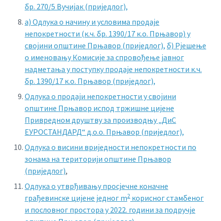
бр. 270/5 Вучијак (приједлог),
a) Одлука о начину и условима продаје
непокретности (к.ч. бр. 1390/17 к.о. Прњавор) у
својини општине Прњавор (приједлог),
б) Рјешење
о именовању Комисије за спровођење јавног
надметања у поступку продаје непокретности к.ч.
бр. 1390/17 к.о. Прњавор (приједлог),
Одлука о продаји непокретности у својини
општине Прњавор испод тржишне цијене
Привредном друштву за производњу „ДиС
ЕУРОСТАНДАРД“ д.о.о. Прњавор (приједлог),
Одлука о висини вриједности непокретности по
зонама на територији општине Прњавор
(приједлог)
,
Одлука о утврђивању просјечне коначне
2
грађевинске цијене једног m
корисног стамбеног
и пословног простора у 2022. години за подручје