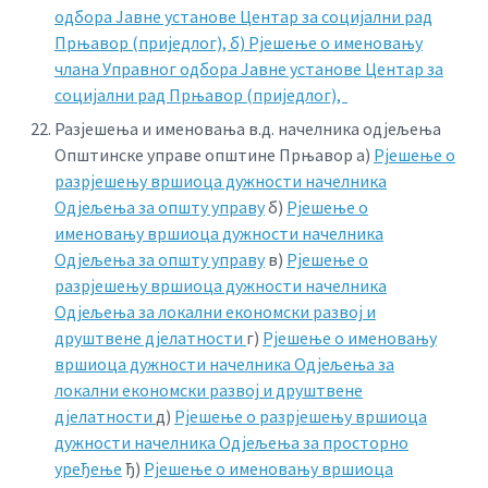
одбора Јавне установе Центар за социјални рад
Прњавор (приједлог),
б) Рјешење о именовању
члана Управног одбора Јавне установе Центар за
социјални рад Прњавор (приједлог),
Разјешења и именовања в.д. начелника одјељења
Општинске управе општине Прњавор a)
Рјешење о
разрјешењу вршиоца дужности начелника
Одјељења за општу управу
б)
Рјешење о
именовању вршиоца дужности начелника
Одјељења за општу управу
в)
Рјешење о
разрјешењу вршиоца дужности начелника
Одјељења за локални економски развој и
друштвене дјелатности
г)
Рјешење о именовању
вршиоца дужности начелника Одјељења за
локални економски развој и друштвене
дјелатности
д)
Рјешење о разрјешењу вршиоца
дужности начелника Одјељења за просторно
уређење
ђ)
Рјешење о именовању вршиоца