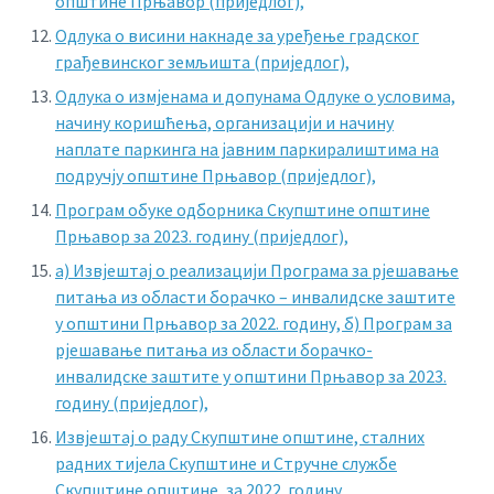
општине Прњавор (приједлог),
Одлука о висини накнаде за уређење градског
грађевинског земљишта (приједлог),
Одлука о измјенама и допунама Одлуке о условима,
начину коришћења, организацији и начину
наплате паркинга на јавним паркиралиштима на
подручју општине Прњавор (приједлог),
Програм обуке одборника Скупштине општине
Прњавор за 2023. годину (приједлог),
а) Извјештај о реализацији Програма за рјешавање
питања из области борачко – инвалидске заштите
у општини Прњавор за 2022. годину,
б) Програм за
рјешавање питања из области борачко-
инвалидске заштите у општини Прњавор за 2023.
годину (приједлог),
Извјештај о раду Скупштине општине, сталних
радних тијела Скупштине и Стручне службе
Скупштине општине, за 2022. годину,