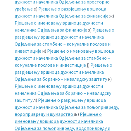
дужности начелника Одјељења за просторно
уређење
е)
Рјешење о разрјешењу вршиоца
дужности начелника Одјељења за финансије
ж)
Рјешење о именовању вршиоца дужности
начелника Одјељења за финансије
з)
Рјешење о
разрјешењу вршиоца дужности начелника
Одјељења за стамбено – комуналне послове и
инвестиције
и)
Рјешење о именовању вршиоца
дужности начелника Одјељења за стамбено –
комуналне послове и инвестиције
ј)
Рјешење о
разрјешењу вршиоца дужности начелника
Одјељења за борачко – инвалидску заштиту
к)
Рјешење о именовању вршиоца дужности
начелника Одјељења за борачко – инвалидску
заштиту
л)
Рјешење о разрјешењу вршиоца
дужности начелника Одјељења за пољопривреду,
водопривреду и шумарство
љ)
Рјешење о
именовању вршиоца дужности начелника
Одјељења за пољопривреду, водопривреду и