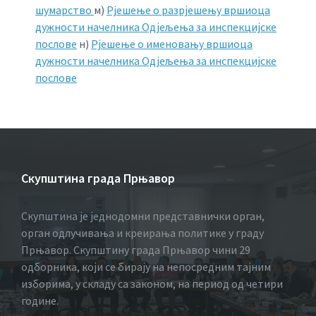
шумарство
м)
Рјешење о разрјешењу вршиоца
дужности начелника Одјељења за инспекцијске
послове
н)
Рјешење о именовању вршиоца
дужности начелника Одјељења за инспекцијске
послове
Скупштина града Прњавор
Скупштина је једнодомни представнички орган,
орган одлучивања и креирања политике у граду
Прњавор. Скупштину града Прњавор чини 29
одборника, који се бирају на непосредним тајним
изборима, у складу са законом, на период од четири
године.