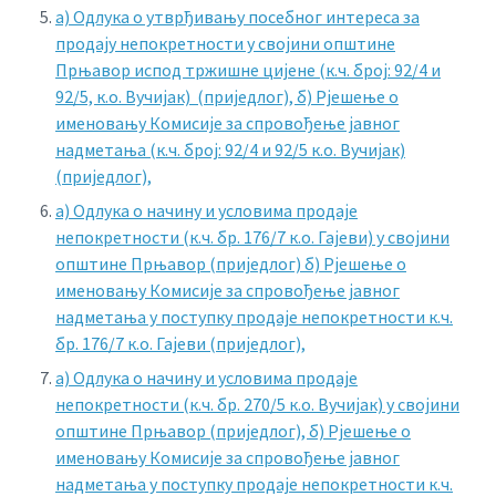
а) Одлука о утврђивању посебног интереса за
продају непокретности у својини општине
Прњавор испод тржишне цијене (к.ч. број: 92/4 и
92/5, к.о. Вучијак) (приједлог),
б) Рјешење о
именовању Комисије за спровођење јавног
надметања (к.ч. број: 92/4 и 92/5 к.о. Вучијак)
(приједлог),
а) Одлука о начину и условима продаје
непокретности (к.ч. бр. 176/7 к.о. Гајеви) у својини
општине Прњавор (приједлог)
б) Рјешење о
именовању Комисије за спровођење јавног
надметања у поступку продаје непокретности к.ч.
бр. 176/7 к.о. Гајеви (приједлог),
а) Одлука о начину и условима продаје
непокретности (к.ч. бр. 270/5 к.о. Вучијак) у својини
општине Прњавор (приједлог),
б) Рјешење о
именовању Комисије за спровођење јавног
надметања у поступку продаје непокретности к.ч.