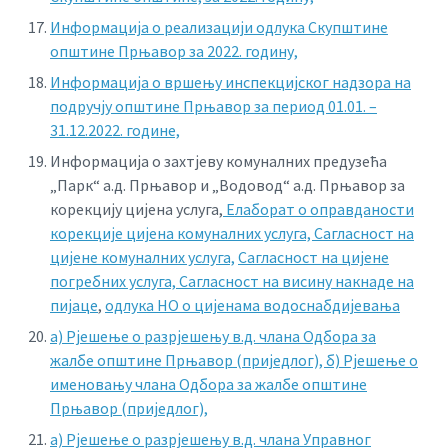
Информација о реализацији одлука Скупштине
општине Прњавор за 2022. годину,
Информација о вршењу инспекцијског надзора на
подручју општине Прњавор за период 01.01. –
31.12.2022. године,
Информација о захтјеву комуналних предузећа
„Парк“ а.д. Прњавор и „Водовод“ а.д. Прњавор за
корекцију цијена услуга,
Елаборат о оправданости
корекције цијена комуналних услуга,
Сагласност на
цијене комуналних услуга,
Сагласност на цијене
погребних услуга,
Сагласност на висину накнаде на
пијаце
,
одлука НО о цијенама водоснабдијевања
а) Рјешење о разрјешењу в.д. члана Одбора за
жалбе општине Прњавор (приједлог),
б) Рјешење о
именовању члана Одбора за жалбе општине
Прњавор (приједлог),
а) Рјешење о разрјешењу в.д. члана Управног