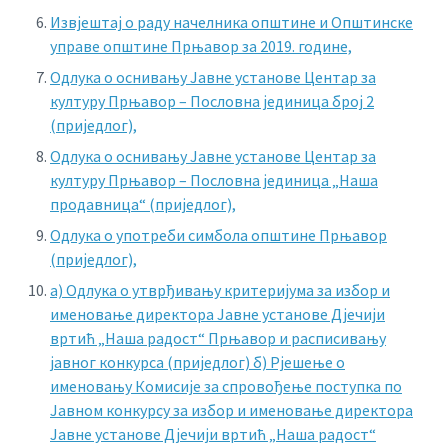
Извјештај о раду начелника општине и Општинске
управе општине Прњавор за 2019. године,
Одлука о оснивању Јавне установе Центар за
културу Прњавор – Пословна јединица број 2
(приједлог),
Одлука о оснивању Јавне установе Центар за
културу Прњавор – Пословна јединица „Наша
продавница“ (приједлог),
Одлука о употреби симбола општине Прњавор
(приједлог),
а) Одлука о утврђивању критеријума за избор и
именовање директора Јавне установе Дјечији
вртић „Наша радост“ Прњавор и расписивању
јавног конкурса (приједлог)
б) Рјешење о
именовању Комисије за спровођење поступка по
Јавном конкурсу за избор и именовање директора
Јавне установе Дјечији вртић „Наша радост“