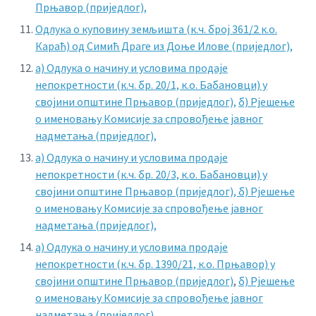
Прњавор (приједлог),
Одлука о куповину земљишта (к.ч. број 361/2 к.о.
Караћ) од Симић Драге из Доње Илове (приједлог),
а) Одлука о начину и условима продаје
непокретности (к.ч. бр. 20/1, к.о. Бабановци) у
својини општине Прњавор (приједлог),
б) Рјешење
о именовању Комисије за спровођење јавног
надметања (приједлог),
а) Одлука о начину и условима продаје
непокретности (к.ч. бр. 20/3, к.о. Бабановци) у
својини општине Прњавор (приједлог),
б) Рјешење
о именовању Комисије за спровођење јавног
надметања (приједлог),
а) Одлука о начину и условима продаје
непокретности (к.ч. бр. 1390/21, к.о. Прњавор) у
својини општине Прњавор (приједлог)
,
б) Рјешење
о именовању Комисије за спровођење јавног
надметања (приједлог),