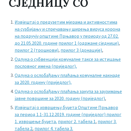
СЈЕДНИЦУ СО
Извјештај о предузетим мјерама и активностима
на сузбијању и спречавању ширења вируса корона
на подручју општине Прњавор у периоду од 27.02.
до 21.05.2020. године
прилог 1 (одржане сједнице)
,
прилог 2 (трошкови)
,
прилог 3 (донације)
,
Одлука о субвенцији комуналне таксе за истицање
пословног имена (приједлог),
Одлука о ослобађању плаћања комуналне накнаде
за 2020. годину (приједлог),
Одлука о ослобађању плаћања закупа за заузимање
јавне површине за 2020. годину (приједлог)
,
Извјештај о извршењу буџета Општине Прњавор
за период 1.1-31.12.2019. године (приједлог)
прилог
1. извршење буџета
,
прилог 2. табела 1
,
прилог 3.
табела 2
,
прилог 4. табела 3.