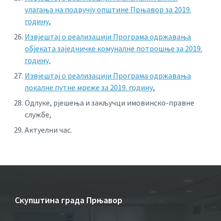
улагања на подручју општине Прњавор за 2019.
годину
,
Извјештај о реализацији Програма одржавања
објеката заједничке комуналне потрошње за 2019.
годину,
Извјештај о реализацији Програма одржавања
локалне путне мреже за 2019. годину
,
Одлуке, рјешења и закључци имовинско-правне
службе,
Актуелни час.
Скупштина града Прњавор