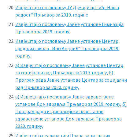
Извјештај о пословању ЈУ Дјечији вртић „Наша
радост“ Прњавор за 2019. године
Извјештај о пословању Јавне установе Гимназија
Прњавор за 2019. годину,
Извјештај о пословању Јавне установе Центар
средњих школа „Иво Андрић“ Прњавор за 2019.
годину.
а) Извјештај о пословању Јавне установе Центар
за социјални рад Прњавор за 2019. годину,
б)
Програм рада Јавне установе Центар за социјални
рад Прњавор за 2020. годину,
а) Извјештај о пословању Јавне здравствене
установе Дом здравља Прњавор за 2019. годину
,
б)
Програм рада и финансијски план Јавне
здравствене установе Дом здравља Прњавор за
2020. годину,
Извјештај о реализацији Плана капиталних