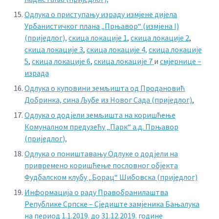
Одлука о приступању израду измјене дијела
Урбанистичког плана „Прњавор“ (измјена I)
(приједлог),
скица локације 1
,
скица локације 2
,
скица локације 3
,
скица локације 4,
скица локације
5
,
скица локације 6
,
скица локације 7
и
смјернице –
израда
Одлука о куповини земљишта од Продановић
Добринка, сина Љубе из Новог Сада (приједлог)
,
Одлука о додјели земљишта на коришћење
Комуналном предузећу „Парк“ а.д. Прњавор
(приједлог),
Одлука о поништавању Одлуке о додјели на
привремено коришћење пословног објекта
Фудбалском клубу „Борац“ Шибовска (приједлог)
Информација о раду Правобранилаштва
Републике Српске – Сједиште замјеника Бањалука
на период 1.1.2019. до 31.12.2019. године