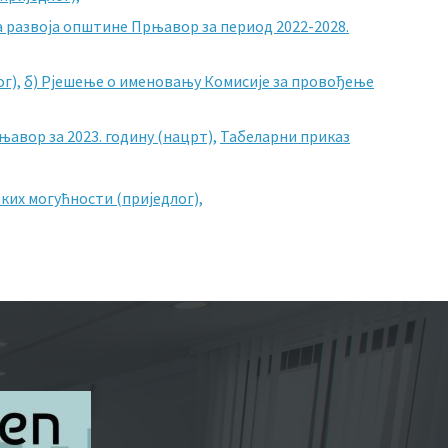
а развоја општине Прњавор за период 2022-2028.
г),
б) Рјешење о именовању Комисије за провођење
авор за 2023. годину (нацрт),
Табеларни приказ
ких могућности (приједлог),