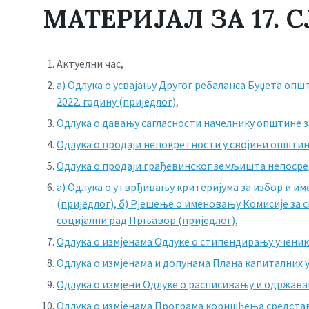
МАТЕРИЈАЛ ЗА 17
Актуелни час,
а) Одлука о усвајању Другог ребаланса Буџета опш
2022. годину (приједлог),
Одлука о давању сагласности начелнику општине з
Одлука о продаји непокретности у својини општи
Одлука о продаји грађевинског земљишта непосре
а) Одлука о утврђивању критеријума за избор и и
(приједлог),
б) Рјешење о именовању Комисије за 
социјални рад Прњавор (приједлог),
Одлука о измјенама Одлуке о стипендирању ученика
Одлука о измјенама и допунама Плана капиталних у
Одлука о измјени Одлуке о расписивању и одржава
Одлука о измјенама Програма коришћења средстав