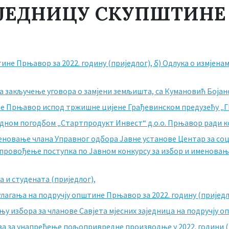
. СЈЕДНИЦУ СКУПШТИН
тине Прњавор за 2022. годину (приједлог),
б) Одлука о измјен
а закључење уговора о замјени земљишта, са Кумановић Бојан
не Прњавор испод тржишне цијене Грађевинском предузећу „Г
дном погодбом „Стартпродукт Инвест“ д.о.о. Прњавор ради к
меновање члана Управног одбора Јавне установе Центар за со
спровођење поступка по Јавном конкурсу за избор и именовањ
 и студената (приједлог),
лагања на подручју општине Прњавор за 2022. годину (приједл
њу избора за чланове Савјета мјесних заједница на подручју 
а за унапређење пољопривредне производње у 2022. години (