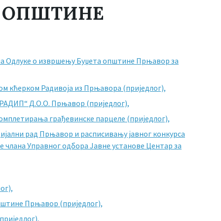
Е ОПШТИНЕ
ама Одлуке о извршењу Буџета општине Прњавор за
ом кћерком Радивоја из Прњавора (приједлог),
РАДИП“ Д.О.О. Прњавор (приједлог),
омплетирања грађевинске парцеле (приједлог),
цијални рад Прњавор и расписивању јавног конкурса
е члана Управног одбора Јавне установе Центар за
ог),
општине Прњавор (приједлог),
приједлог),