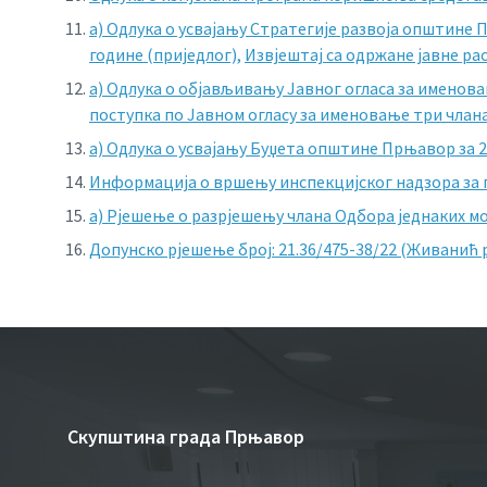
а) Одлука о усвајању Стратегије развоја општине 
године (приједлог),
Извјештај са одржане јавне ра
а) Одлука о објављивању Јавног огласа за именов
поступка по Јавном огласу за именовање три члан
а) Одлука о усвајању Буџета општине Прњавор за 2
Информација о вршењу инспекцијског надзора за пе
а) Рјешење о разрјешењу члана Одбора једнаких м
Допунско рјешење број: 21.36/475-38/22 (Живанић
Скупштина града Прњавор