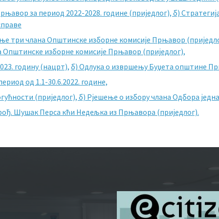
Прњавор за период 2022-2028. године (приједлог),
б) Стратегиј
справе
ање три члана Општинске изборне комисије Прњавор (приједло
а Општинске изборне комисије Прњавор (приједлог),
023. годину (нацрт),
б) Одлука о извршењу Буџета општине Прњ
риод од 1.1-30.6.2022. годинe,
огућности (приједлог),
б) Рјешење о избору члана Одбора једна
 рођ. Шушак Перса кћи Недељка из Прњавора (приједлог).