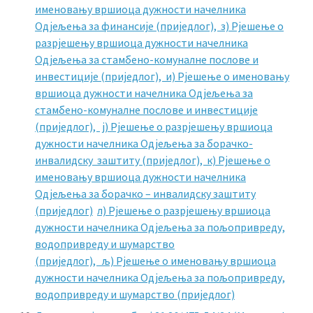
именовању вршиоца дужности начелника
Одјељења за финансије (приједлог),
з) Рјешење о
разрјешењу вршиоца дужности начелника
Одјељења за стамбено-комуналне послове и
инвестиције (приједлог),
и) Рјешење о именовању
вршиоца дужности начелника Одјељења за
стамбено-комуналне послове и инвестиције
(приједлог),
ј) Рјешење о разрјешењу вршиоца
дужности начелника Одјељења за борачко-
инвалидску заштиту (приједлог),
к) Рјешење о
именовању вршиоца дужности начелника
Одјељења за борачко – инвалидску заштиту
(приједлог)
л) Рјешење о разрјешењу вршиоца
дужности начелника Одјељења за пољопривреду,
водопривреду и шумарство
(приједлог),
љ) Рјешење о именовању вршиоца
дужности начелника Одјељења за пољопривреду,
водопривреду и шумарство (приједлог)