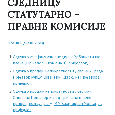
СЈЕДНИЦУ
СТАТУТАРНО –
ПРАВНЕ КОМИСИЈЕ
Позив и дневни ред
Одлука о усвајању измјене дијела Урбанистичког
плана „Прњавор“ (измјена II), приједлог,
Одлука о продаји непокретности у својини Града
Прњавор купцу Ковачевић Дарку из Прњавора,
приједлог,
Одлука о продаји непокретности у својини
Општине Прњавор испод тржишне цијене
привредном субјекту „MM Baugruppen Montage“,
приједлог,