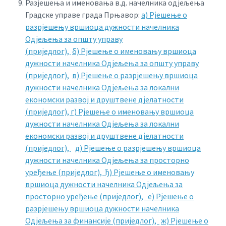
Разјешења и именовања в.д. начелника одјељења
Градске управе града Прњавор:
а) Рјешење о
разрјешењу вршиоца дужности начелника
Одјељења за општу управу
(приједлог),
б) Рјешење о именовању вршиоца
дужности начелника Одјељења за општу управу
(приједлог),
в) Рјешење о разрјешењу вршиоца
дужности начелника Одјељења за локални
економски развој и друштвене дјелатности
(приједлог),
г) Рјешење о именовању вршиоца
дужности начелника Одјељења за локални
економски развој и друштвене дјелатности
(приједлог),
д) Рјешење о разрјешењу вршиоца
дужности начелника Одјељења за просторно
уређење (приједлог),
ђ) Рјешење о именовању
вршиоца дужности начелника Одјељења за
просторно уређење (приједлог),
е) Рјешење о
разрјешењу вршиоца дужности начелника
Одјељења за финансије (приједлог),
ж) Рјешење о