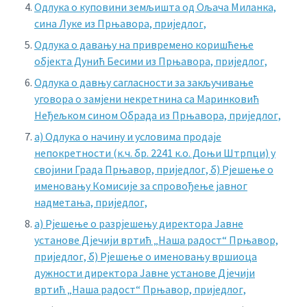
Oдлука о куповини земљишта од Ољача Миланка,
сина Луке из Прњавора, приједлог,
Одлука о давању на привремено коришћење
објекта Дунић Бесими из Прњавора, приједлог,
Одлука о давњу сагласности за закључивање
уговора о замјени некретнина са Маринковић
Неђељком сином Обрада из Прњавора, приједлог,
а) Одлука о начину и условима продаје
непокретности (к.ч. бр. 2241 к.о. Доњи Штрпци) у
својини Града Прњавор, приједлог,
б) Рјешење о
именовању Комисије за спровођење јавног
надметања, приједлог,
а) Рјешење о разрјешењу директора Јавне
установе Дјечији вртић „Наша радост“ Прњавор,
приједлог,
б) Рјешење о именовању вршиоца
дужности директора Јавне установе Дјечији
вртић „Наша радост“ Прњавор, приједлог,