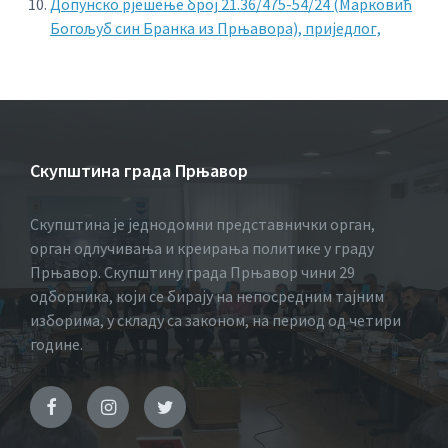
Допунско рјешење број 21.36/475-54/24 (Марковић
Богољуб син Бранка из Прњавора), приједлог,
Скупштина града Прњавор
Скупштина је једнодомни представнички орган,
орган одлучивања и креирања политике у граду
Прњавор. Скупштину града Прњавор чини 29
одборника, који се бирају на непосредним тајним
изборима, у складу са законом, на период од четири
године.