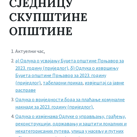
СЈЕДНИЦУ
СКУПШТИНЕ
ОПШТИНЕ
Актуелни час,
а) Одлука о усвајању Буџета општине Прњавор за
2023. годину (приједлог),
б) Одлука о извршењу
Буџета општине Прњавор за 2023. годину
(приједлог)
,
табеларни приказ
,
извјештај са јавне
расправе
Одлука о вриједности бода за плаћање комуналне
накнаде за 2023. годину (приједлог),
Oдлука о измјенама Одлуке о управљању, грађењу,
реконструкцији, одржавању и заштити локалних и
некатегорисаних путева, улица у насељу и путних