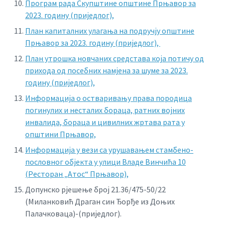
Програм рада Скупштине општине Прњавор за
2023. годину (приједлог),
План капиталних улагања на подручју општине
Прњавор за 2023. годину (приједлог),
План утрошка новчаних средстава која потичу од
прихода од посебних намјена за шуме за 2023.
годину (приједлог),
Информација о остваривању права породица
погинулих и несталих бораца, ратних војних
инвалида, бораца и цивилних жртава рата у
општини Прњавор,
Информација у вези са урушавањем стамбено-
пословног објекта у улици Владе Винчића 10
(Ресторан „Атос“ Прњавор),
Допунско рјешење број 21.36/475-50/22
(Миланковић Драган син Ђорђе из Доњих
Палачковаца)-(приједлог).