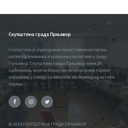
Скупштина града Прњавор
Скупштина је једнодомни представнички орган,
орган одлучивања и креирања политике у граду
Прњавор. Скупштину града Прњавор чини 29
одборника, који се бирају на непосредним тајним
изборима, у складу са законом, на период од четири
године.
© 2019 СКУПШТИНА ГРАДА ПРЊАВОР