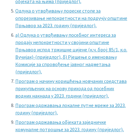
објеката на њима (приједлог),
Одлука о утврђивању пореске стопе за
опорезивање непокретности на подручју општине
Прњавор за 2023. годину (приједлог),
а) Одлука о утврђивању посебног интереса за
продају непокретности у својини општине
Прњавор испод тржишне цијене (к.ч. број: 85/1, к.о.
Вучијак)-(приједлог),
б) Рјешење о именовању
Комисије за спровођење јавног надметања
(приједлог),
Програм о начину коришћења новчаних средстава
прикупљених на основу прихода од посебних
водних накнада у 2023. години (приједлог),
Програм одржавања локалне путне мреже за 2023.
годину (приједлог),
Програм одржавања објеката заједничке
комуналне потрошње за 2023. годину (приједлог),