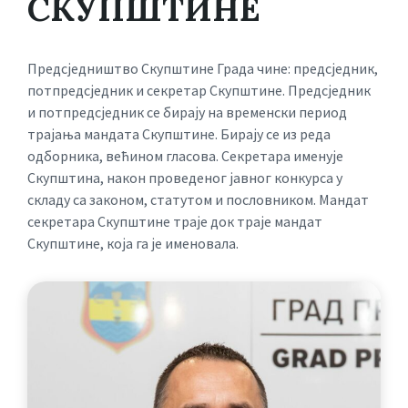
СКУПШТИНЕ
Предсједништво Скупштине Града чине: предсједник,
потпредсједник и секретар Скупштине. Предсједник
и потпредсједник се бирају на временски период
трајања мандата Скупштине. Бирају се из реда
одборника, већином гласова. Секретара именује
Скупштина, након проведеног јавног конкурса у
складу са законом, статутом и пословником. Мандат
секретара Скупштине траје док траје мандат
Скупштине, која га је именовала.