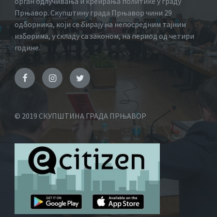
орган одлучивања и креирања политике у граду
Прњавор. Скупштину града Прњавор чини 29
одборника, који се бирају на непосредним тајним
изборима, у складу са законом, на период од четири
године.
© 2019 СКУПШТИНА ГРАДА ПРЊАВОР