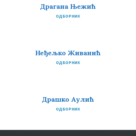
Драгана Њежић
ОДБОРНИК
Неђељко Живанић
ОДБОРНИК
Драшко Аулић
ОДБОРНИК