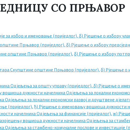
СЈЕДНИЦУ СО ПРЊАВОР
је за избор и именовање (приједлог),
б) Рјешење о избору чла
 општине Прњавор (приједлог),
б) Рјешење о избору предсјед
ине општине Прњавор (приједлог),
б) Рјешење о избору пот
етара Скупштине општине Прњавор (приједлог),
б) Рјешење о
ика Одјељења за општу управу (приједлог),
б) Рјешење о им
у вршиоца дужности начелника Одјељења за локални економск
 Одјељења за локални економски развој и друштвене дјелатн
ње (приједлог),
ђ) Рјешење о именовању вршиоца дужности 
ности начелника Одјељења за финансије (приједлог),
ж) Рјеш
разрјешењу вршиоца дужности начелника Одјељења за стамбен
 Одјељења за стамбено-комуналне послове и инвестиције (п