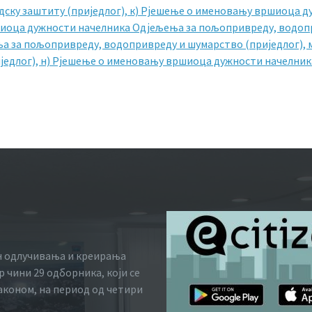
ску заштиту (приједлог),
к) Рјешење о именовању вршиоца д
шиоца дужности начелника Одјељења за пољопривреду, водопр
 за пољопривреду, водопривреду и шумарство (приједлог),
једлог),
н) Рјешење о именовању вршиоца дужности начелника
н одлучивања и креирања
 чини 29 одборника, који се
законом, на период од четири