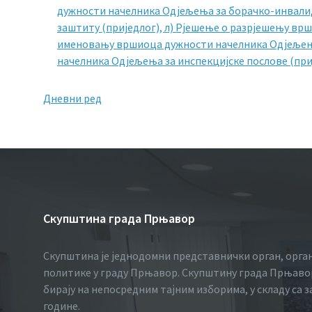
дужности начелника Одјељења за борачко-инвалид
заштиту (приједлог),
л) Рјешење о разрјешењу вр
именовању вршиоца дужности начелника Одјељења
начелника Одјељења за инспекцијске послове (при
Дневни ред
Скупштина града Прњавор
Скупштина је једнодомни представнички орган, орга
политике у граду Прњавор. Скупштину града Прњавор
бирају на непосредним тајним изборима, у складу са 
године.