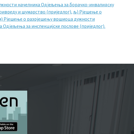
ужности начелника Одјељења за борачко-инвалидску
ивреду и шумарство (приједлог),
љ) Рјешење о
м) Рјешење о разрјешењу вршиоца дужности
 Одјељења за инспекцијске послове (приједлог).