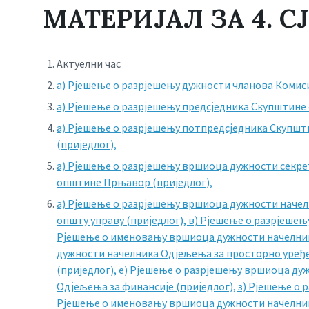
МАТЕРИЈАЛ ЗА 4. 
Актуелни час
а) Рјешење о разрјешењу дужности чланова Комиси
a) Рјешење о разрјешењу предсједника Скупштине
a) Рјешење о разрјешењу потпредсједника Скупшт
(приједлог),
а) Рјешење о разрјешењу вршиоца дужности секр
општине Прњавор (приједлог),
а) Рјешење о разрјешењу вршиоца дужности начелн
општу управу (приједлог),
в) Рјешење о разрјешењ
Рјешење о именовању вршиоца дужности начелника
дужности начелника Одјељења за просторно уређе
(приједлог),
е) Рјешење о разрјешењу вршиоца дуж
Одјељења за финансије (приједлог),
з) Рјешење о 
Рјешење о именовању вршиоца дужности начелника