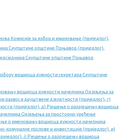
нова Комисије за избор и имановање (приједлог),
ника Скупштине општине Прњавор (приједлог),
предсједника Скупштине општине Прњавор
 избору вршиоца дужности секретара Скупштине
еновању вршиоца дужности начелника Одјељења за
и развој и друштвене дјелатности (приједлог),
г)
ости (приједлог),
д) Рјешење о разрјешењу вршиоца
начелника Одјељења за просторно уређење
ење о именовању вршиоца дужности начелника
о-комуналне послове и инвестиције (приједлог),
и)
риједлог),
ј) Рјешење о разрјешењу вршиоца