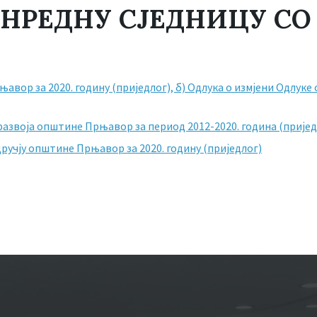
ВАНРЕДНУ СЈЕДНИЦУ СО
њавор за 2020. годину (приједлог),
б) Одлука о измјени Одлуке
звоја општине Прњавор за период 2012-2020. година (пријед
ручју општине Прњавор за 2020. годину (приједлог)