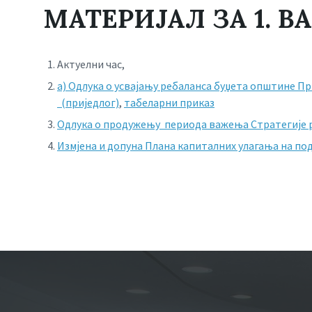
МАТЕРИЈАЛ ЗА 1. 
Актуелни час,
а) Одлука о усвајању ребаланса буџета општине Пр
(приједлог)
,
табеларни приказ
Одлука о продужењу периода важења Стратегије ра
Измјена и допуна Плана капиталних улагања на под