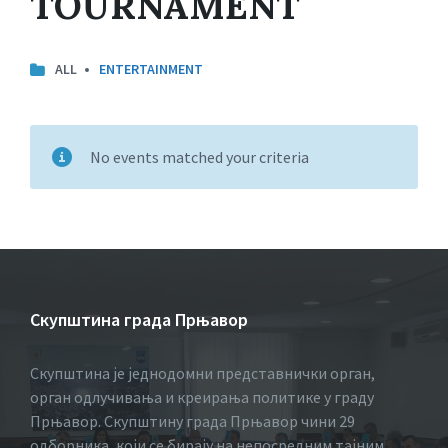
TOURNAMENT
CATEGORIES:
ALL
ENTERTAINMENT
No events matched your criteria
Скупштина града Прњавор
Скупштина је једнодомни представнички орган,
орган одлучивања и креирања политике у граду
Прњавор. Скупштину града Прњавор чини 29
одборника, који се бирају на непосредним тајним