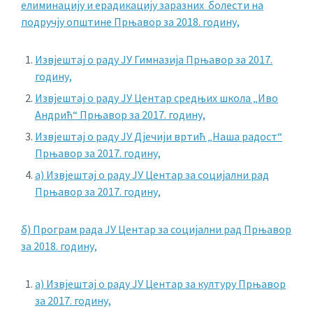
елиминацију и ерадикацију заразних болести на
подручју општине Прњавор за 2018. годину,
Извјештај о раду ЈУ Гимназија Прњавор за 2017.
годину,
Извјештај о раду ЈУ Центар средњих школа „Иво
Андрић“ Прњавор за 2017. годину,
Извјештај о раду ЈУ Дјечији вртић „Наша радост“
Прњавор за 2017. годину,
а) Извјештај о раду ЈУ Центар за социјални рад
Прњавор за 2017. годину,
б) Програм рада ЈУ Центар за социјални рад Прњавор
за 2018. годину,
а) Извјештај о раду ЈУ Центар за културу Прњавор
за 2017. годину,