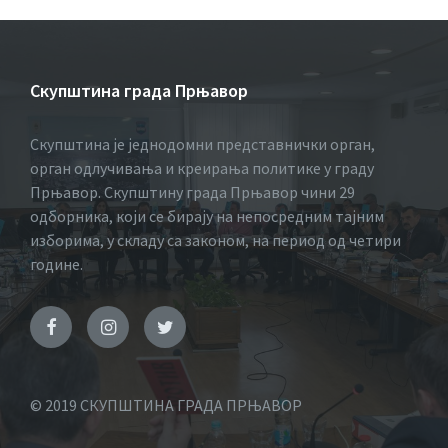
Скупштина града Прњавор
Скупштина је једнодомни представнички орган,
орган одлучивања и креирања политике у граду
Прњавор. Скупштину града Прњавор чини 29
одборника, који се бирају на непосредним тајним
изборима, у складу са законом, на период од четири
године.
© 2019 СКУПШТИНА ГРАДА ПРЊАВОР