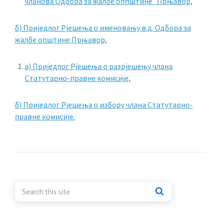
чланова Одбора за жалбе оппштине Прњавор,
б) Приједлог Рјешења о именовању в.д. Одбора за
жалбе општине Прњавор,
а) Приједлог Рјешења о разрјешењу члана
Статутарно-правне комисије,
б) Приједлог Рјешења о избору члана Статутарно-
правне комисије.