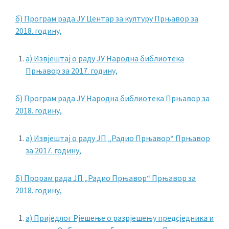
б) Програм рада ЈУ Центар за културу Прњавор за
2018. годину,
а) Извјештај о раду ЈУ Народна библиотека
Прњавор за 2017. годину,
б) Програм рада ЈУ Народна библиотека Прњавор за
2018. годину,
а) Извјештај о раду ЈП „Радио Прњавор“ Прњавор
за 2017. годину,
б) Прорам рада ЈП „Радио Прњавор“ Прњавор за
2018. годину,
а) Приједлог Рјешење о разрјешењу предсједника и