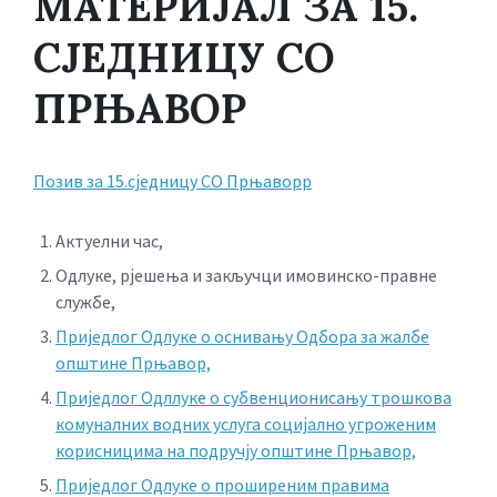
МАТЕРИЈАЛ ЗА 15.
СЈЕДНИЦУ СО
ПРЊАВОР
Позив за 15.сједницу СО Прњаворр
Актуелни час,
Одлуке, рјешења и закључци имовинско-правне
службе,
Приједлог Одлуке о оснивању Oдбора за жалбе
општине Прњавор,
Приједлог Одллуке о субвенционисању трошкова
комуналних водних услуга социјално угроженим
корисницима на подручју општине Прњавор,
Приједлог Одлуке о проширеним правима