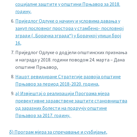
социјалне заштите у општини Прњавор за 2018.
годину,
Приједлог Одлуке о начину и условима давања у
закуп пословног простора у стамбено- пословној
згради („Борачка зграда“) у Борачкој улици број
16,
Приједлог Одлуке о додјели општинских признања
и награда у 2018. години поводом 24. марта – Дана
општине Прњавор,
Нацрт ревидиране Стратегије развоја општине
Прњавор за период 2018-2020. година,
а) Извјештај о реализацији Програма мјера
превентивне здравствене заштите становништва
од заразних болести на подручју општине
Прњавор за 2017. годину,
б) Програм мјера за спречавање и сузбијање,