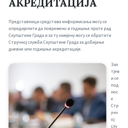
АКРЕДИТАЦИЈА
Представници средстава информисања могу се
опредијелити да повремено и годишње прате рад
Скупштине Града и за ту намјену могу се обратити
Стручној служби Скупштине Града за добијање
дневне или годишње акредитације.
Зах
тјев
и се
под
нос
е
Стр
учн
ој
слу