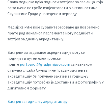
Свака медијска кућа подноси захтјеве за сва лица која
ће за њене потребе извјештавати о активностима
Скупштине Града у наведеном периоду.
Медијске куће које су заинтересоване да повремено
прате рад локалног парламента могу поднијети
захтјев за дневну акредитацију.
Захтјеви за издавање акредитације могу се
поднијети путем електронске
поште
portparol@gradprnjavor.com
са назнаком
Стручна служба Скупштине Града – захтјев за
акредитацију. Уз попуњен захтјев за годишњу
акредитацију потребно је доставити и фотографију у
дигиталном формату.
Захтјев за годишњу акредитацију