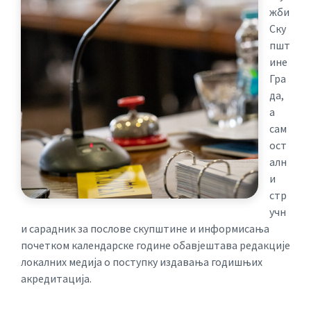
жби
Ску
пшт
ине
Гра
да,
а
сам
ост
алн
и
стр
учн
и сарадник за послове скупштине и информисања
почетком календарске године обавјештава редакције
локалних медија о поступку издавања годишњих
акредитација.