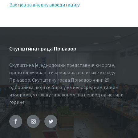
Захтјев за дневну акредитацију
Скупштина града Прњавор
Скупштина је једнодомни представнички орган,
орган одлучивања и креирања политике у граду
Прњавор. Скупштину града Прњавор чини 29
одборника, који се бирају на непосредним тајним
изборима, у складу са законом, на период од четири
године.